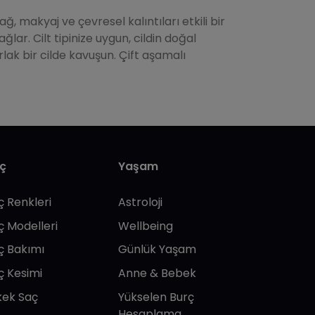
ağ, makyaj ve çevresel kalıntıları etkili bir
lar. Cilt tipinize uygun, cildin doğal
lak bir cilde kavuşun. Çift aşamalı
ç
Yaşam
ç Renkleri
Astroloji
ç Modelleri
Wellbeing
ç Bakımı
Günlük Yaşam
ç Kesimi
Anne & Bebek
kek Saç
Yükselen Burç
Hesaplama