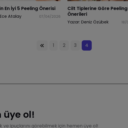
in En İyi 5 Peeling Önerisi
Cilt Tiplerine Göre Peeling
Önerileri
Ece Atalay
07/04/2026
Yazar:
Deniz Özübek
18/
1
2
3
4
üye ol!
ik ve ipuçlarını görebilmek için hemen üye ol!