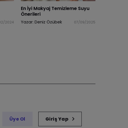
En İyi Makyaj Temizleme Suyu
Önerileri
Yazar:
Deniz Özübek
02/2024
07/09/2025
Üye Ol
Giriş Yap