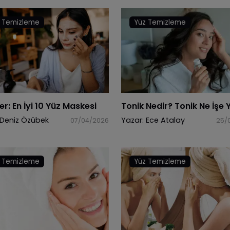
 Temizleme
Yüz Temizleme
er: En İyi 10 Yüz Maskesi
Tonik Nedir? Tonik Ne İşe 
Deniz Özübek
Yazar:
Ece Atalay
07/04/2026
25/
 Temizleme
Yüz Temizleme