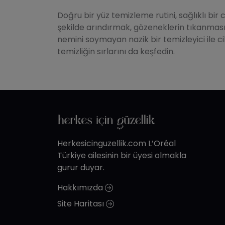
Doğru bir yüz temizleme rutini, sağlıklı bir c
şekilde arındırmak, gözeneklerin tıkanmasını
nemini soymayan nazik bir temizleyici ile c
temizliğin sırlarını da keşfedin.
Herkesicinguzellik.com L’Oréal
Türkiye ailesinin bir üyesi olmakla
gurur duyar.
Hakkımızda
Site Haritası