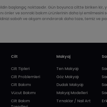
ildin başlangıç noktasıdır. Gün boyunca ciltte biriken kir, y
 önler ve sonraki bakım ürünlerinin daha iyi emilmesini sağ
ildinizi sabah ve akşam arındırarak daha taze, temiz ve par
Cilt
Makyaj
Sa
Cilt Tipleri
Ten Makyajı
Sa
Cilt Problemleri
Göz Makyajı
Sa
Cilt Bakımı
Dudak Makyajı
Sa
Vücut Bakımı
Makyaj Modelleri
Sa
Cilt Bakım
Tırnaklar / Nail Art
Er
Trendleri