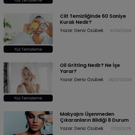
Yüz Temizleme
Cilt Temizliğinde 60 Saniye
Kuralı Nedir?
Yazar:
Deniz Özübek
10/09/2024
Yüz Temizleme
Oil Gritting Nedir? Ne İşe
Yarar?
Yazar:
Deniz Özübek
05/07/2024
Yüz Temizleme
Makyajını Üşenmeden
Çıkaranların Bildiği 8 Durum
Yazar:
Deniz Özübek
17/12/2025