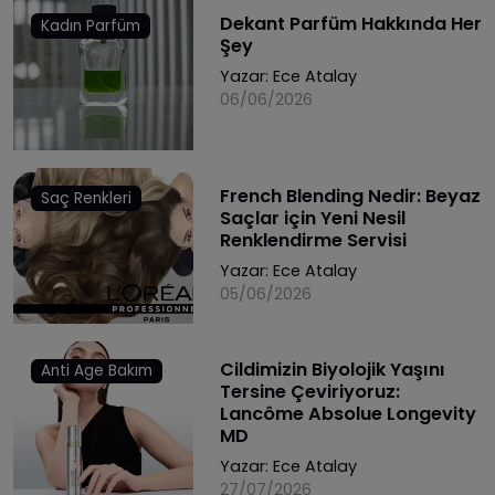
Dekant Parfüm Hakkında Her
Kadın Parfüm
Şey
Yazar:
Ece Atalay
06/06/2026
French Blending Nedir: Beyaz
Saç Renkleri
Saçlar için Yeni Nesil
Renklendirme Servisi
Yazar:
Ece Atalay
05/06/2026
Cildimizin Biyolojik Yaşını
Anti Age Bakım
Tersine Çeviriyoruz:
Lancôme Absolue Longevity
MD
Yazar:
Ece Atalay
27/07/2026