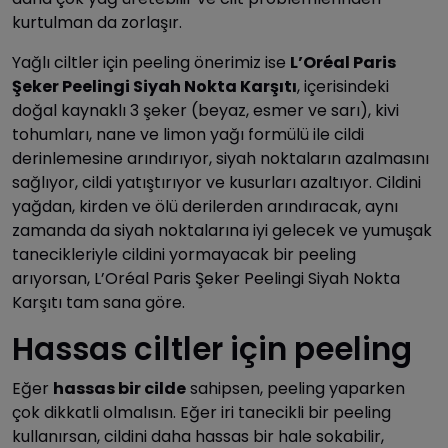
kurtulman da zorlaşır.
Yağlı ciltler için peeling önerimiz ise
L’Oréal Paris
Şeker Peelingi Siyah Nokta Karşıtı
, içerisindeki
doğal kaynaklı 3 şeker (beyaz, esmer ve sarı), kivi
tohumları, nane ve limon yağı formülü ile cildi
derinlemesine arındırıyor, siyah noktaların azalmasını
sağlıyor, cildi yatıştırıyor ve kusurları azaltıyor. Cildini
yağdan, kirden ve ölü derilerden arındıracak, aynı
zamanda da siyah noktalarına iyi gelecek ve yumuşak
tanecikleriyle cildini yormayacak bir peeling
arıyorsan, L’Oréal Paris Şeker Peelingi Siyah Nokta
Karşıtı tam sana göre.
Hassas ciltler için peeling
Eğer
hassas bir cilde
sahipsen, peeling yaparken
çok dikkatli olmalısın. Eğer iri tanecikli bir peeling
kullanırsan, cildini daha hassas bir hale sokabilir,