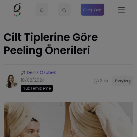
Giriş Yap
Cilt Tiplerine Göre
Peeling Önerileri
Deniz Özübek
18/02/2024
3 dk
Paylaş
Yüz Temizleme