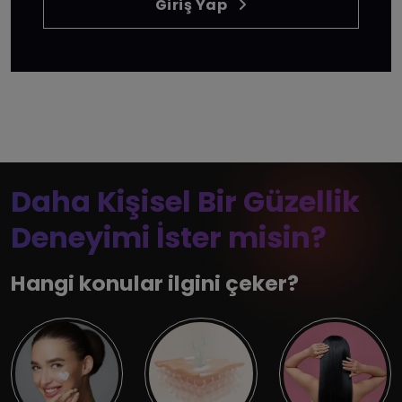
Giriş Yap
Daha Kişisel Bir Güzellik
Deneyimi İster misin?
Hangi konular ilgini çeker?