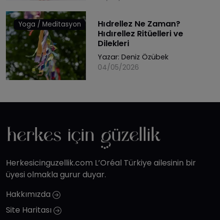
Hıdrellez Ne Zaman?
Yoga / Meditasyon
Hıdırellez Ritüelleri ve
Dilekleri
Yazar:
Deniz Özübek
04/05/2026
Herkesicinguzellik.com L’Oréal Türkiye ailesinin bir
üyesi olmakla gurur duyar.
Hakkımızda
Site Haritası