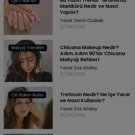
Bu Yazın Trendi: "Grandma"
Oje / Nail Art
Manikürü Nedir ve Nasıl
Yapılır?
Yazar:
Deniz Özübek
27/06/2026
Chicana Makeup Nedir?
Makyaj Trendleri
Adım Adım 90'lar Chicana
Makyajı Rehberi
Yazar:
Ece Atalay
27/06/2026
Tretinoin Nedir? Ne İşe Yarar
Cilt Bakım Rutini
ve Nasıl Kullanılır?
Yazar:
Ece Atalay
26/06/2026