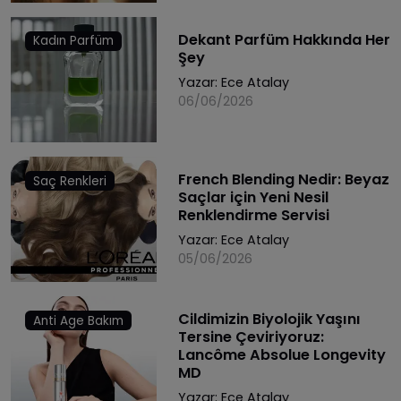
Dekant Parfüm Hakkında Her
Kadın Parfüm
Şey
Yazar:
Ece Atalay
06/06/2026
French Blending Nedir: Beyaz
Saç Renkleri
Saçlar için Yeni Nesil
Renklendirme Servisi
Yazar:
Ece Atalay
05/06/2026
Cildimizin Biyolojik Yaşını
Anti Age Bakım
Tersine Çeviriyoruz:
Lancôme Absolue Longevity
MD
Yazar:
Ece Atalay