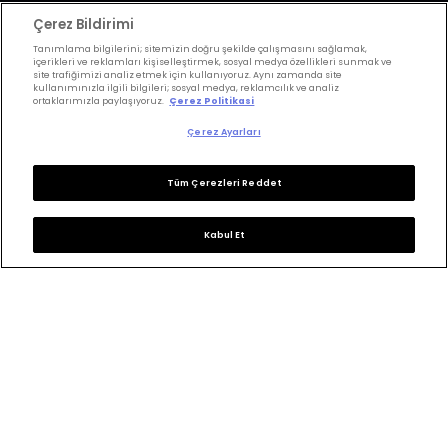
Saç Kesimi
Anne & Bebek
Çerez Bildirimi
Tanımlama bilgilerini; sitemizin doğru şekilde çalışmasını sağlamak,
Erkek Saç
Yükselen Burç
içerikleri ve reklamları kişiselleştirmek, sosyal medya özellikleri sunmak ve
site trafiğimizi analiz etmek için kullanıyoruz. Aynı zamanda site
Hesaplama
Kuaförler
kullanımınızla ilgili bilgileri; sosyal medya, reklamcılık ve analiz
ortaklarımızla paylaşıyoruz.
Çerez Politikasi
Kuafor Bulma
Saç Trendleri
Çerez Ayarları
Bizi takip edin
Tüm Çerezleri Reddet
Kabul Et
KVKK Politikası
Aydınlatma Metni
KVKK Başvuru Formu
Kullanım Şart ve Koşulları
Çerez Politikası
Çerez Ayarları
Copyrights ©2026 Herkes İçin Güzellik. Design &
Technology
Wonder
&
M-Suite
.