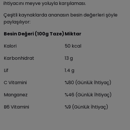
ihtiyacını meyve yoluyla karşılaması.
Çeşitli kaynaklarda ananasın besin değerleri şöyle
paylaşılıyor:
Besin Değeri (100g Taze)
Miktar
Kalori
50 kcal
Karbonhidrat
13 g
Lif
1.4 g
C Vitamini
%80 (Günlük İhtiyaç)
Manganez
%46 (Günlük İhtiyaç)
B6 Vitamini
%9 (Günlük İhtiyaç)