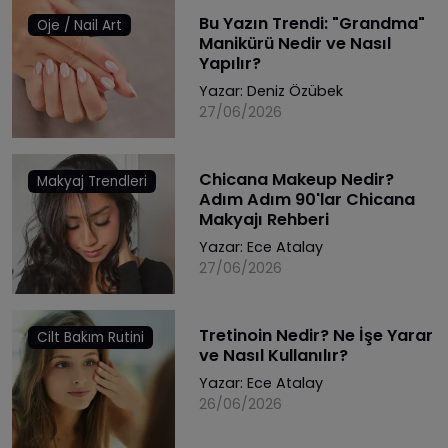
Bu Yazın Trendi: "Grandma"
Oje / Nail Art
Manikürü Nedir ve Nasıl
Yapılır?
Yazar:
Deniz Özübek
27/06/2026
Chicana Makeup Nedir?
Makyaj Trendleri
Adım Adım 90'lar Chicana
Makyajı Rehberi
Yazar:
Ece Atalay
27/06/2026
Tretinoin Nedir? Ne İşe Yarar
Cilt Bakım Rutini
ve Nasıl Kullanılır?
Yazar:
Ece Atalay
26/06/2026