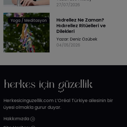
27/07/2026
Hıdrellez Ne Zaman?
Yoga / Meditasyon
Hıdırellez Ritüelleri ve
Dilekleri
Yazar:
Deniz Özübek
04/05/2026
Herkesicinguzellik.com L’Oréal Türkiye ailesinin bir
üyesi olmakla gurur duyar.
Hakkımızda