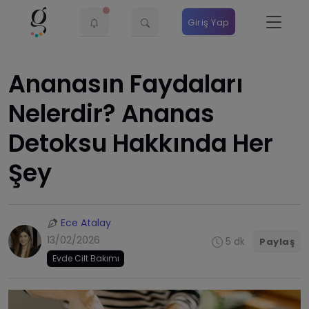
Giriş Yap
Ananasın Faydaları
Nelerdir? Ananas
Detoksu Hakkında Her
Şey
Ece Atalay
13/02/2026
5 dk
Paylaş
Evde Cilt Bakımı