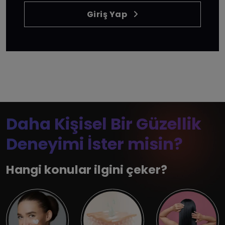
Giriş Yap
Daha Kişisel Bir Güzellik
Deneyimi İster misin?
Hangi konular ilgini çeker?