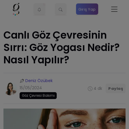
Giriş Yap
Canlı Göz Çevresinin
Sırrı: Göz Yogası Nedir?
Nasıl Yapılır?
Deniz Özübek
15/05/2024
4 dk
Paylaş
Göz Çevresi Bakımı