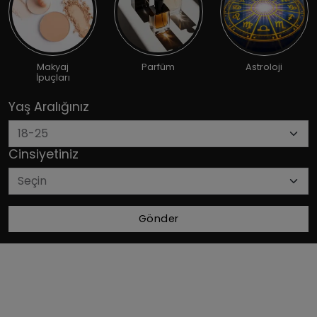
Makyaj
Parfüm
Astroloji
İpuçları
Yaş Aralığınız
Cinsiyetiniz
Gönder