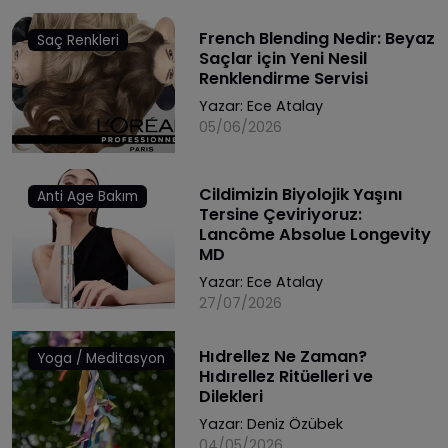
French Blending Nedir: Beyaz
Saç Renkleri
Saçlar için Yeni Nesil
Renklendirme Servisi
Yazar:
Ece Atalay
05/06/2026
Cildimizin Biyolojik Yaşını
Anti Age Bakım
Tersine Çeviriyoruz:
Lancôme Absolue Longevity
MD
Yazar:
Ece Atalay
27/07/2026
Hıdrellez Ne Zaman?
Yoga / Meditasyon
Hıdırellez Ritüelleri ve
Dilekleri
Yazar:
Deniz Özübek
04/05/2026