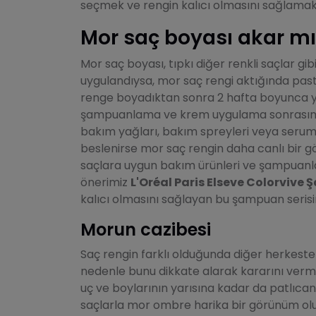
seçmek ve rengin kalıcı olmasını sağlamak
Mor saç boyası akar mı
Mor saç boyası, tıpkı diğer renkli saçlar gib
uygulandıysa, mor saç rengi aktığında past
renge boyadıktan sonra 2 hafta boyunca 
şampuanlama ve krem uygulama sonrasınd
bakım yağları, bakım spreyleri veya seruml
beslenirse mor saç rengin daha canlı bir g
saçlara uygun bakım ürünleri ve şampuanla
önerimiz
L'Oréal Paris Elseve Colorvive
kalıcı olmasını sağlayan bu şampuan serisin
Morun cazibesi
Saç rengin farklı olduğunda diğer herkeste
nedenle bunu dikkate alarak kararını verm
uç ve boylarının yarısına kadar da patlıcan 
saçlarla mor ombre harika bir görünüm olu