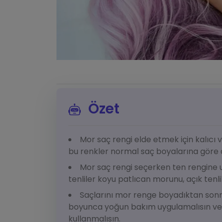
Özet
Mor saç rengi elde etmek için kalıcı v
bu renkler normal saç boyalarına göre 
Mor saç rengi seçerken ten rengine 
tenliler koyu patlıcan morunu, açık tenli
Saçlarını mor renge boyadıktan sonra,
boyunca yoğun bakım uygulamalısın ve 
kullanmalısın.