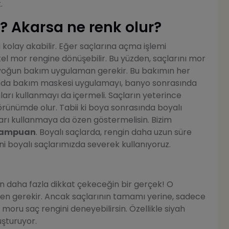
.
? Akarsa ne renk olur?
i kolay akabilir. Eğer saçlarına açma işlemi
el mor rengine dönüşebilir. Bu yüzden, saçlarını mor
yoğun bakım uygulaman gerekir. Bu bakımın her
a bakım maskesi uygulamayı, banyo sonrasında
arı kullanmayı da içermeli. Saçların yeterince
örünümde olur. Tabii ki boya sonrasında boyalı
rı kullanmaya da özen göstermelisin. Bizim
 Şampuan
. Boyalı saçlarda, rengin daha uzun süre
i boyalı saçlarımızda severek kullanıyoruz.
n daha fazla dikkat çekeceğin bir gerçek! O
en gerekir. Ancak saçlarının tamamı yerine, sadece
moru saç rengini deneyebilirsin. Özellikle siyah
şturuyor.