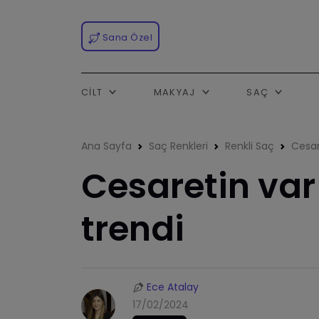
Sana Özel
CILT
MAKYAJ
SAÇ
Ana Sayfa
Saç Renkleri
Renkli Saç
​Cesa
​Cesaretin var
trendi
Ece Atalay
17/02/2024