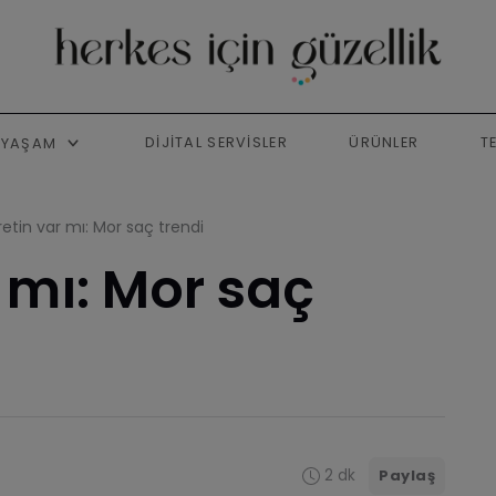
DIJITAL SERVISLER
ÜRÜNLER
T
YAŞAM
retin var mı: Mor saç trendi
 mı: Mor saç
2 dk
Paylaş