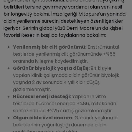
belirtileri tersine çevirmeye yardımcı olan yeni nesil
bir longevity bakımı. İmza içeriği Mitopure'ün yanında;
cildin yenilenme sürecini destekleyen özenli içerikler
içeriyor. Serinin global yüzü Demi Moore'un da kişisel
favorisi Reset’in başlıca faydalarına bakalım:
Yenilenmiş bir cilt görünümü:
Enstrümantal
testlerde yenilenmiş cilt görünümünde +%55
oranında iyileşme kaydedilmiştir.
Görünür biyolojik yaşta düşüş:
94 kişiyle
yapılan klinik çalışmada cildin görünür biyolojik
yaşında 2 ay sonunda 4 yıllık bir düşüş
gözlemlenmiştir.
Hücresel enerji desteği:
Yapılan in vitro
testlerde hücresel enerjide +%86, mitokondri
sentezinde ise +%257 artış gözlemlenmiştir.
Olgun cilde özel onarım:
Görünür yaşlanma
belirtilerinin yoğunlaştığı dönemde cildin
canlılığını yeniden destekler.