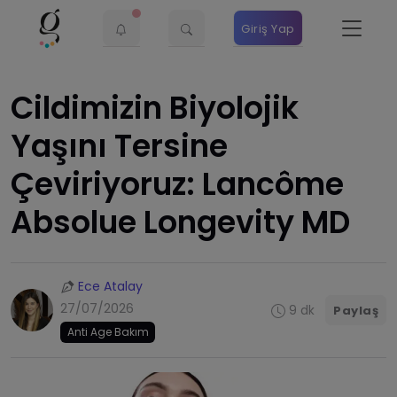
Giriş Yap
Cildimizin Biyolojik
Yaşını Tersine
Çeviriyoruz: Lancôme
Absolue Longevity MD
Ece Atalay
27/07/2026
9 dk
Paylaş
Anti Age Bakım