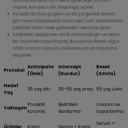
Anticipate senin için ideal; geleceğe yatırım
yapan, koruyucu bir başlangıç sunar.
Aynada ilk ince çizgileri ya da yorgunluk izlerini
görmeye başladıysan Intercept tam zamanlama;
belirtiler kalıcı hale gelmeden devreye girer.
Cildindeki değişimler artık daha belirgin ve derin
bir toparlanmaya ihtiyaç duyuyorsa Reset olgun
cildin onarım sürecini destekleyen en kapsamlı
seçenek.
Anticipate
Intercept
Reset
Protokol
(Önle)
(Durdur)
(Sıfırla)
Hedef
35 yaş altı
35-55 yaş arası
55 yaş üzeri
Yaş
Proaktif
Belirtileri
Onarım ve
Yaklaşım
koruma
durdurma
toparlanma
Serum +
Ürünler
Krem
Serum + Krem