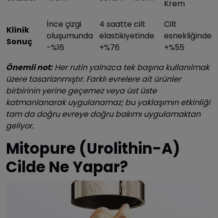
Krem
İnce çizgi
4 saatte cilt
Cilt
Klinik
oluşumunda
elastikiyetinde
esnekliğinde
Sonuç
-%16
+%76
+%55
Önemli not:
Her rutin yalnızca tek başına kullanılmak
üzere tasarlanmıştır. Farklı evrelere ait ürünler
birbirinin yerine geçemez veya üst üste
katmanlanarak uygulanamaz; bu yaklaşımın etkinliği
tam da doğru evreye doğru bakımı uygulamaktan
geliyor.
Mitopure (Urolithin-A)
Cilde Ne Yapar?