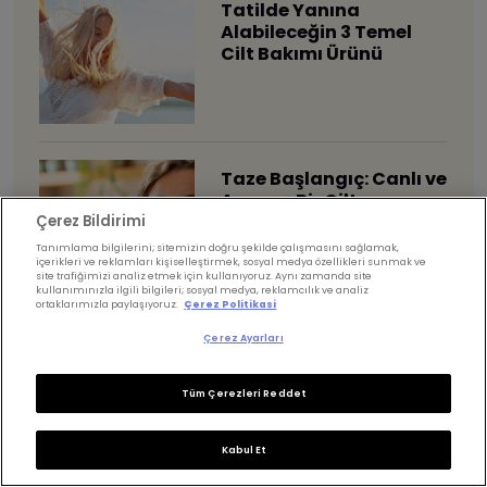
Tatilde Yanına
Alabileceğin 3 Temel
Cilt Bakımı Ürünü
Taze Başlangıç: Canlı ve
Arınmış Bir Cilt
Görünümüne Sahip
Çerez Bildirimi
Olmanın Yolları
Tanımlama bilgilerini; sitemizin doğru şekilde çalışmasını sağlamak,
içerikleri ve reklamları kişiselleştirmek, sosyal medya özellikleri sunmak ve
site trafiğimizi analiz etmek için kullanıyoruz. Aynı zamanda site
kullanımınızla ilgili bilgileri; sosyal medya, reklamcılık ve analiz
ortaklarımızla paylaşıyoruz.
Çerez Politikasi
Çerez Ayarları
Termal Su Cilt
Bakımında Ne İşe Yarar?
Tüm Çerezleri Reddet
Kabul Et