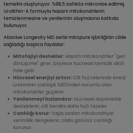
temelini oluşturuyor. %98,5 saflıkta mikronize edilmiş
Urolithin-A formuyla hasarlı mitokondrilerin
temizlenmesine ve yenilerinin oluşmasına katkıda
bulunuyor.
Absolue Longevity MD serisi mitopure işbirliğinin cilde
sağladığı başlıca faydalar:
Mitofajiyi destekler:
Hasarlı mitokondriler "geri
dönüşüme" girer, böylece hücresel temizlik aktif
hale gelir.
Hücresel enerjiyi artırır:
Cilt hücrelerinde enerji
üretiminin yaklaşık %80'inden sorumlu olan
mitokondriler güçlenir.
Yenilenmeyi hızlandırır:
Hücresel dayanıklılık
desteklenir, cilt kendini daha hızlı tazeler.
Canlılığı korur:
Yaşla azalan mitokondriyal
verimlilik dengelenir, cildin görünür canlılığı
korunur.