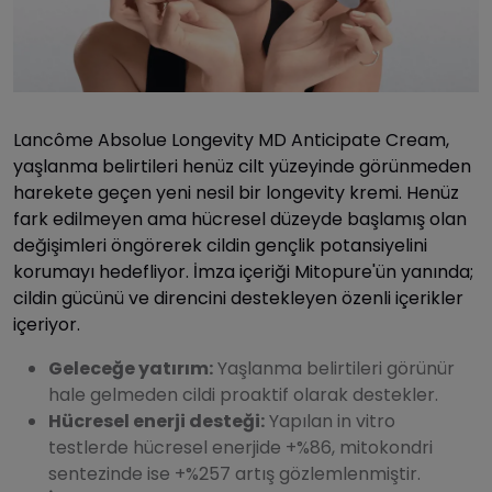
Lancôme Absolue Longevity MD Anticipate Cream,
yaşlanma belirtileri henüz cilt yüzeyinde görünmeden
harekete geçen yeni nesil bir longevity kremi. Henüz
fark edilmeyen ama hücresel düzeyde başlamış olan
değişimleri öngörerek cildin gençlik potansiyelini
korumayı hedefliyor. İmza içeriği Mitopure'ün yanında;
cildin gücünü ve direncini destekleyen özenli içerikler
içeriyor.
Geleceğe yatırım:
Yaşlanma belirtileri görünür
hale gelmeden cildi proaktif olarak destekler.
Hücresel enerji desteği:
Yapılan in vitro
testlerde hücresel enerjide +%86, mitokondri
sentezinde ise +%257 artış gözlemlenmiştir.