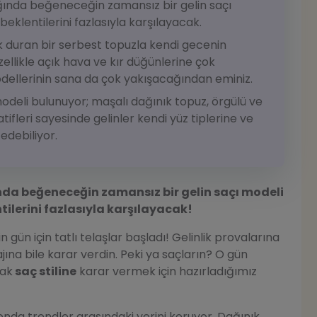
tığında beğeneceğin zamansız bir gelin saçı
eklentilerini fazlasıyla karşılayacak.
k duran bir serbest topuzla kendi gecenin
ellikle açık hava ve kır düğünlerine çok
odellerinin sana da çok yakışacağından eminiz.
modeli bulunuyor; maşalı dağınık topuz, örgülü ve
ifleri sayesinde gelinler kendi yüz tiplerine ve
edebiliyor.
ında beğeneceğin zamansız bir gelin saçı modeli
tilerini fazlasıyla karşılayacak!
 gün için tatlı telaşlar başladı! Gelinlik provalarına
jına bile karar verdin. Peki ya saçların? O gün
cak
saç stiline
karar vermek için hazırladığımız
nda trendler arasındaki yerini koruyor. Dağınık