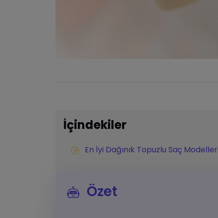
İçindekiler
En İyi Dağınık Topuzlu Saç Modeller
Özet