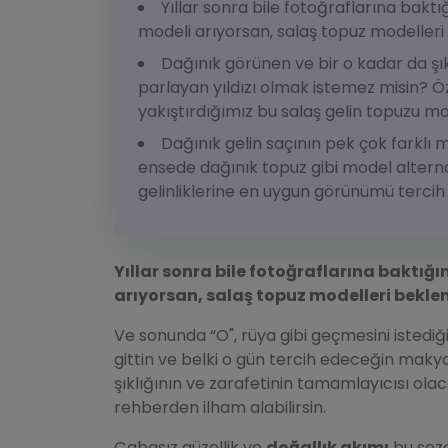
Yıllar sonra bile fotoğraflarına bak
modeli arıyorsan, salaş topuz modelleri b
Dağınık görünen ve bir o kadar da şı
parlayan yıldızı olmak istemez misin? Öz
yakıştırdığımız bu salaş gelin topuzu m
Dağınık gelin saçının pek çok farklı 
ensede dağınık topuz gibi model alternat
gelinliklerine en uygun görünümü tercih 
Yıllar sonra bile fotoğraflarına baktığ
arıyorsan, salaş topuz modelleri beklen
Ve sonunda “O", rüya gibi geçmesini istediğin
gittin ve belki o gün tercih edeceğin makya
şıklığının ve zarafetinin tamamlayıcısı ola
rehberden ilham alabilirsin.
Çabasız güzellik ve
doğallık akımı
bu sezo