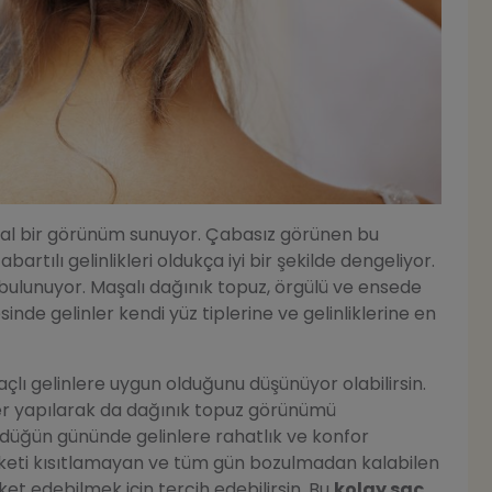
ğal bir görünüm sunuyor. Çabasız görünen bu
bartılı gelinlikleri oldukça iyi bir şekilde dengeliyor.
 bulunuyor. Maşalı dağınık topuz, örgülü ve ensede
inde gelinler kendi yüz tiplerine ve gelinliklerine en
çlı gelinlere uygun olduğunu düşünüyor olabilirsin.
er yapılarak da dağınık topuz görünümü
ri düğün gününde gelinlere rahatlık ve konfor
reketi kısıtlamayan ve tüm gün bozulmadan kalabilen
t edebilmek için tercih edebilirsin. Bu
kolay saç