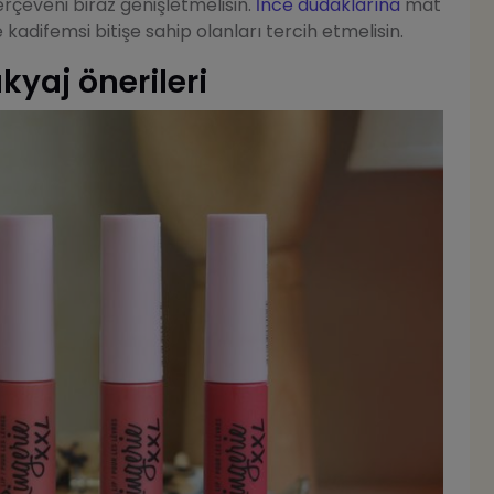
rçeveni biraz genişletmelisin.
İnce dudaklarına
mat
adifemsi bitişe sahip olanları tercih etmelisin.
yaj önerileri