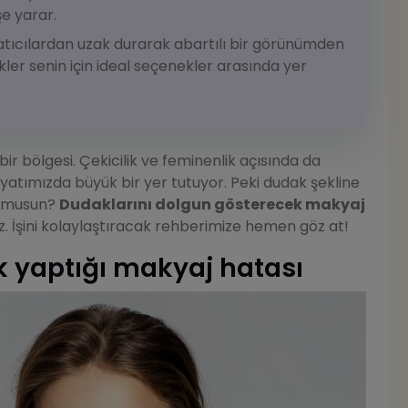
şe yarar.
atıcılardan uzak durarak abartılı bir görünümden
enkler senin için ideal seçenekler arasında yer
ir bölgesi. Çekicilik ve feminenlik açısında da
yatımızda büyük bir yer tutuyor. Peki dudak şekline
or musun?
Dudaklarını dolgun gösterecek makyaj
ayız. İşini kolaylaştıracak rehberimize hemen göz at!
k yaptığı makyaj hatası