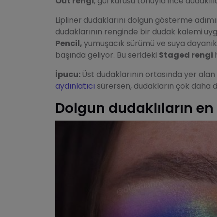
Out rengi
, gül kurusu tonuyla ince dudaklı
Lipliner
dudaklarını dolgun gösterme adımın
dudaklarının renginde bir dudak kalemi
uyg
Pencil,
yumuşacık sürümü ve suya dayanıklı
başında geliyor. Bu serideki
Staged rengi
İpucu:
Üst dudaklarının ortasında yer alan 
aydınlatıcı
sürersen, dudakların çok daha d
Dolgun dudaklıların en