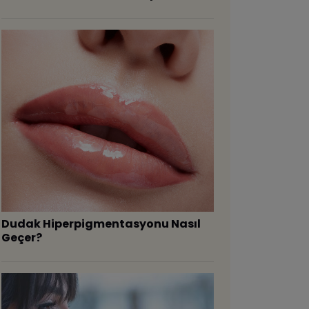
Dudak Hiperpigmentasyonu Nasıl
Geçer?