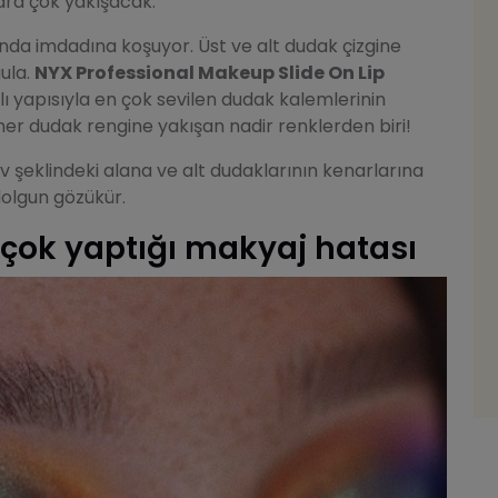
lara çok yakışacak.
da imdadına koşuyor. Üst ve alt dudak çizgine
ula.
NYX Professional Makeup Slide On Lip
 yapısıyla en çok sevilen dudak kalemlerinin
her dudak rengine yakışan nadir renklerden biri!
v şeklindeki alana ve alt dudaklarının kenarlarına
olgun gözükür.
 çok yaptığı makyaj hatası