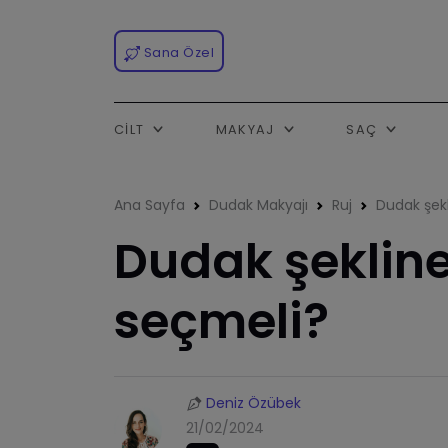
Sana Özel
CILT
MAKYAJ
SAÇ
Ana Sayfa
Dudak Makyajı
Ruj
Dudak şekl
Dudak şekline
seçmeli?
Deniz Özübek
21/02/2024