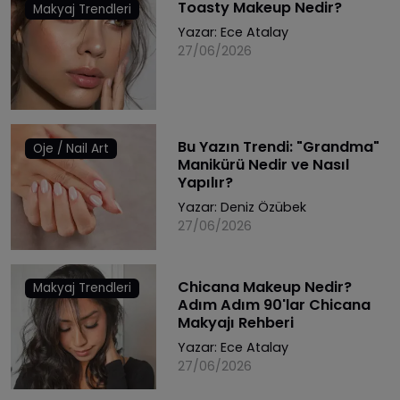
Toasty Makeup Nedir?
Makyaj Trendleri
Yazar:
Ece Atalay
27/06/2026
Bu Yazın Trendi: "Grandma"
Oje / Nail Art
Manikürü Nedir ve Nasıl
Yapılır?
Yazar:
Deniz Özübek
27/06/2026
Chicana Makeup Nedir?
Makyaj Trendleri
Adım Adım 90'lar Chicana
Makyajı Rehberi
Yazar:
Ece Atalay
27/06/2026