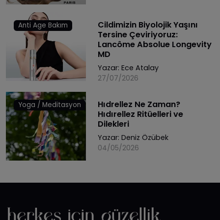
Cildimizin Biyolojik Yaşını
Anti Age Bakım
Tersine Çeviriyoruz:
Lancôme Absolue Longevity
MD
Yazar:
Ece Atalay
27/07/2026
Hıdrellez Ne Zaman?
Yoga / Meditasyon
Hıdırellez Ritüelleri ve
Dilekleri
Yazar:
Deniz Özübek
04/05/2026