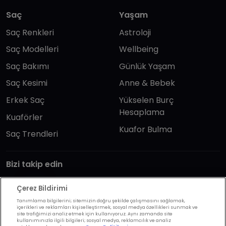
Saç
Yaşam
Saç Renkleri
Astroloji
Saç Modelleri
Wellbeing
Saç Bakımı
Günlük Yaşam
Saç Kesimi
Anne & Bebek
Erkek Saç
Yükselen Burç
Hesaplama
Kuaförler
Kuafor Bulma
Saç Trendleri
Bizi takip edin
Çerez Bildirimi
Tanımlama bilgilerini; sitemizin doğru şekilde çalışmasını sağlamak,
içerikleri ve reklamları kişiselleştirmek, sosyal medya özellikleri sunmak ve
site trafiğimizi analiz etmek için kullanıyoruz. Aynı zamanda site
kullanımınızla ilgili bilgileri; sosyal medya, reklamcılık ve analiz