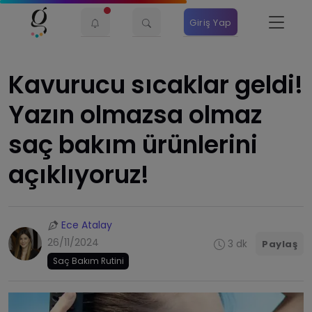
Giriş Yap
Kavurucu sıcaklar geldi!
Yazın olmazsa olmaz
saç bakım ürünlerini
açıklıyoruz!
Ece Atalay
26/11/2024
3 dk
Paylaş
Saç Bakım Rutini