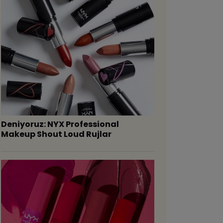
Deniyoruz: NYX Professional
Makeup Shout Loud Rujlar