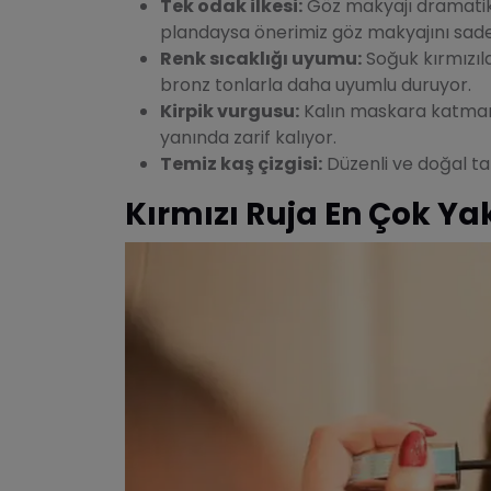
Tek odak ilkesi:
Göz makyajı dramatiks
plandaysa önerimiz göz makyajını sad
Renk sıcaklığı uyumu:
Soğuk kırmızıla
bronz tonlarla daha uyumlu duruyor.
Kirpik vurgusu:
Kalın maskara katmanı
yanında zarif kalıyor.
Temiz kaş çizgisi:
Düzenli ve doğal ta
Kırmızı Ruja En Çok Ya