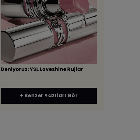
Deniyoruz: YSL Loveshine Rujlar
+ Benzer Yazıları Gör