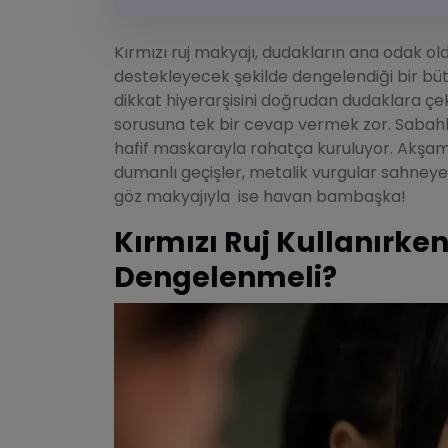
Kırmızı ruj makyajı, dudakların ana odak o
destekleyecek şekilde dengelendiği bir büt
dikkat hiyerarşisini doğrudan dudaklara çeki
sorusuna tek bir cevap vermek zor. Sabahları
hafif maskarayla rahatça kuruluyor. Akşam 
dumanlı geçişler, metalik vurgular sahneye 
göz makyajıyla ise havan bambaşka!
Kırmızı Ruj Kullanırke
Dengelenmeli?