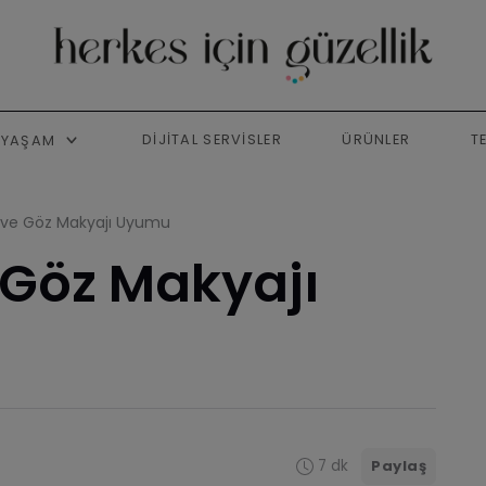
DIJITAL SERVISLER
ÜRÜNLER
T
YAŞAM
j ve Göz Makyajı Uyumu
e Göz Makyajı
7 dk
Paylaş