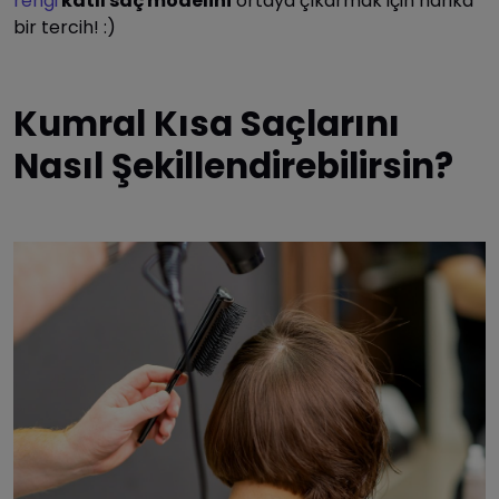
rengi
katlı saç modelini
ortaya çıkarmak için harika
bir tercih! :)
Kumral Kısa Saçlarını
Nasıl Şekillendirebilirsin?