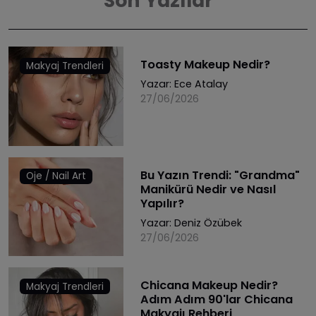
Son Yazılar
Toasty Makeup Nedir?
Makyaj Trendleri
Yazar:
Ece Atalay
27/06/2026
Bu Yazın Trendi: "Grandma"
Oje / Nail Art
Manikürü Nedir ve Nasıl
Yapılır?
Yazar:
Deniz Özübek
27/06/2026
Chicana Makeup Nedir?
Makyaj Trendleri
Adım Adım 90'lar Chicana
Makyajı Rehberi