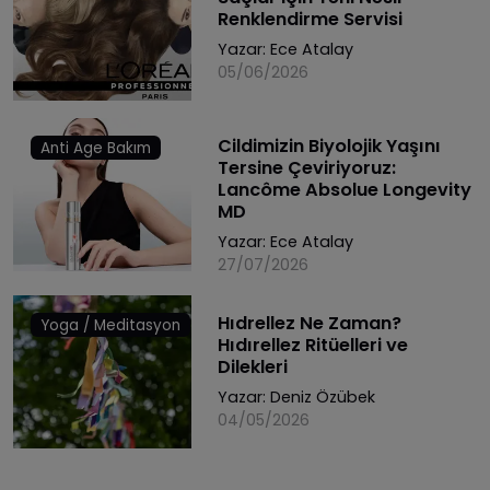
Renklendirme Servisi
Yazar:
Ece Atalay
05/06/2026
Cildimizin Biyolojik Yaşını
Anti Age Bakım
Tersine Çeviriyoruz:
Lancôme Absolue Longevity
MD
Yazar:
Ece Atalay
27/07/2026
Hıdrellez Ne Zaman?
Yoga / Meditasyon
Hıdırellez Ritüelleri ve
Dilekleri
Yazar:
Deniz Özübek
04/05/2026