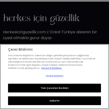
Herkesicinguzellik.com L’Oréal Türkiye ailesinin bir
üyesi olmakla gurur duyar.
Hakkımızda
Çerez Bildirimi
Site Haritası
Tanımlama bilgilerini; sitemizin doğru şekilde çalışmasını sağlamak,
içerikleri ve reklamları kişiselleştirmek, sosyal medya özellikleri sunmak ve
site trafiğimizi analiz etmek için kullanıyoruz. Aynı zamanda site
kullanımınızla ilgili bilgileri; sosyal medya, reklamcılık ve analiz
Cilt
Makyaj
ortaklarımızla paylaşıyoruz.
Çerez Politikasi
Cilt Tipleri
Ten Makyajı
Çerez Ayarları
Cilt Problemleri
Göz Makyajı
Tüm Çerezleri Reddet
Cilt Bakımı
Dudak Makyajı
Vücut Bakımı
Makyaj Modelleri
Kabul Et
Cilt Bakım Trendleri
Tırnaklar / Nail Art