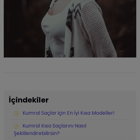
İçindekiler
Kumral Saçlar için En İyi Kısa Modeller!
Kumral Kısa Saçlarını Nasıl
Şekillendirebilirsin?