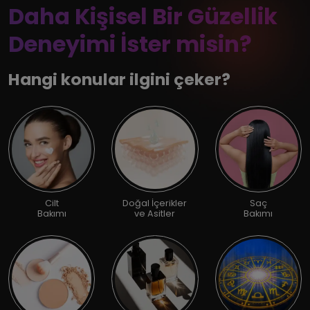
Daha Kişisel Bir Güzellik
Deneyimi İster misin?
Hangi konular ilgini çeker?
Cilt
Doğal İçerikler
Saç
Bakımı
ve Asitler
Bakımı