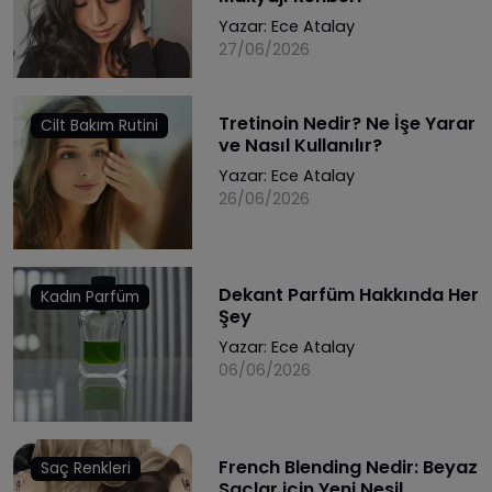
Yazar:
Ece Atalay
27/06/2026
Tretinoin Nedir? Ne İşe Yarar
Cilt Bakım Rutini
ve Nasıl Kullanılır?
Yazar:
Ece Atalay
26/06/2026
Dekant Parfüm Hakkında Her
Kadın Parfüm
Şey
Yazar:
Ece Atalay
06/06/2026
French Blending Nedir: Beyaz
Saç Renkleri
Saçlar için Yeni Nesil