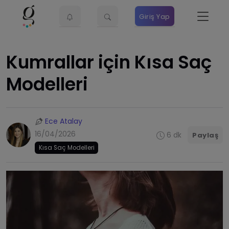
Giriş Yap
Kumrallar için Kısa Saç
Modelleri
Ece Atalay
16/04/2026
6 dk
Paylaş
Kısa Saç Modelleri