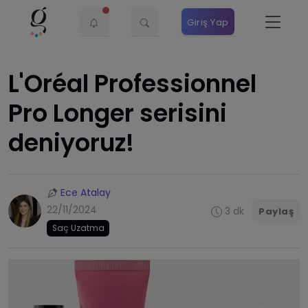
Giriş Yap
L'Oréal Professionnel
Pro Longer serisini
deniyoruz!
Ece Atalay
22/11/2024
3 dk
Paylaş
Saç Uzatma