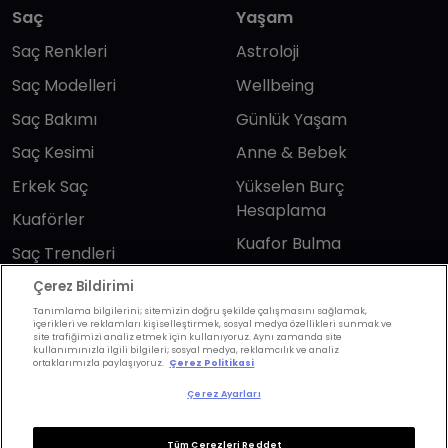
Saç
Yaşam
Saç Renkleri
Astroloji
Saç Modelleri
Wellbeing
Saç Bakımı
Günlük Yaşam
Saç Kesimi
Anne & Bebek
Erkek Saç
Yükselen Burç
Hesaplama
Kuaförler
Kuafor Bulma
Saç Trendleri
Çerez Bildirimi
Bizi takip edin
Tanımlama bilgilerini; sitemizin doğru şekilde çalışmasını sağlamak,
içerikleri ve reklamları kişiselleştirmek, sosyal medya özellikleri sunmak ve
site trafiğimizi analiz etmek için kullanıyoruz. Aynı zamanda site
kullanımınızla ilgili bilgileri; sosyal medya, reklamcılık ve analiz
ortaklarımızla paylaşıyoruz.
Çerez Politikasi
Çerez Ayarları
KVKK Politikası
Aydınlatma Metni
Tüm Çerezleri Reddet