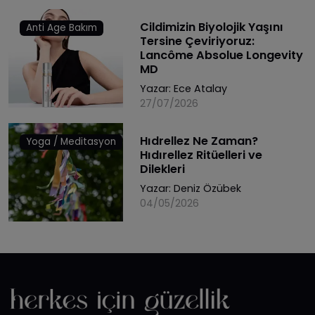
Cildimizin Biyolojik Yaşını
Anti Age Bakım
Tersine Çeviriyoruz:
Lancôme Absolue Longevity
MD
Yazar:
Ece Atalay
27/07/2026
Hıdrellez Ne Zaman?
Yoga / Meditasyon
Hıdırellez Ritüelleri ve
Dilekleri
Yazar:
Deniz Özübek
04/05/2026