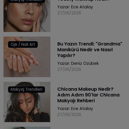
Yazar:
Ece Atalay
27/06/2026
Bu Yazın Trendi: "Grandma"
Oje / Nail Art
Manikürü Nedir ve Nasıl
Yapılır?
Yazar:
Deniz Özübek
27/06/2026
Chicana Makeup Nedir?
Makyaj Trendleri
Adım Adım 90'lar Chicana
Makyajı Rehberi
Yazar:
Ece Atalay
27/06/2026