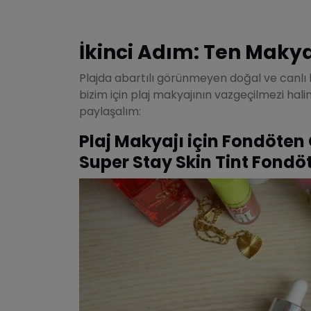
İkinci Adım: Ten Makya
Plajda abartılı görünmeyen doğal ve canlı 
bizim için plaj makyajının vazgeçilmezi ha
paylaşalım:
Plaj Makyajı için Fondöten
Super Stay Skin Tint Fondö