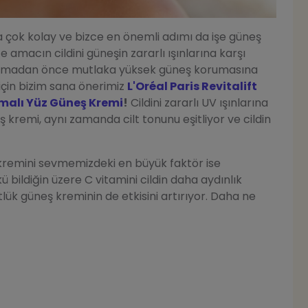
a çok kolay ve bizce en önemli adımı da işe güneş
macın cildini güneşin zararlı ışınlarına karşı
lamadan önce mutlaka yüksek güneş korumasına
için bizim sana önerimiz
L'Oréal Paris Revitalift
umalı Yüz Güneş Kremi
!
Cildini zararlı UV ışınlarına
 kremi, aynı zamanda cilt tonunu eşitliyor ve cildin
eş kremini sevmemizdeki en büyük faktör ise
ü bildiğin üzere C vitamini cildin daha aydınlık
ük güneş kreminin de etkisini artırıyor. Daha ne