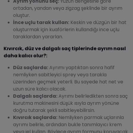
Ayrım yönünü seç:
Yüzün dengesine göre
ortadan, yandan veya zigzag şeklinde bir ayrım
oluştur.
İnce uçlu tarak kullan:
Keskin ve düzgün bir hat
oluşturmak için kuaförlerin kullandığı ince uçlu
taraklardan yararlan.
Kıvırcık, düz ve dalgalı saç tiplerinde ayrım nasıl
daha kalıcı olur?:
Düz saçlarda:
Ayrımı yaptıktan sonra hafif
nemliyken sabitleyici sprey veya tarakla
üzerinden geçmek yeterli. Bu sayede hat net ve
uzun süre kalıcı olacak.
Dalgalı saçlarda:
Ayrımı belirledikten sonra saç
kurutma makinesini düşük ısıyla ayrım yönüne
doğru tutarak şekli sabitleyebilirsin.
Kıvırcık saçlarda:
Nemliyken parmak uçlarınla
ayrımı belirle, ardından bukle tanımlayıcı krem
veya jel kullan. Böylece ayrım formunu koruyacak