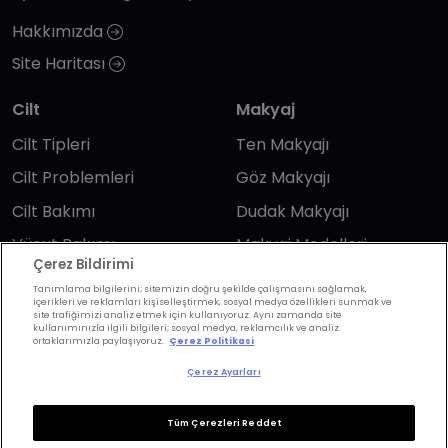
Hakkımızda
Site Haritası
Cilt
Makyaj
Cilt Tipleri
Ten Makyajı
Cilt Problemleri
Göz Makyajı
Cilt Bakımı
Dudak Makyajı
Vücut Bakımı
Makyaj Modelleri
Çerez Bildirimi
Cilt Bakım Trendleri
Tırnaklar / Nail Art
Tanımlama bilgilerini; sitemizin doğru şekilde çalışmasını sağlamak,
içerikleri ve reklamları kişiselleştirmek, sosyal medya özellikleri sunmak ve
Parfüm
site trafiğimizi analiz etmek için kullanıyoruz. Aynı zamanda site
kullanımınızla ilgili bilgileri; sosyal medya, reklamcılık ve analiz
Makyaj Trendleri
ortaklarımızla paylaşıyoruz.
Çerez Politikasi
Çerez Ayarları
Saç
Yaşam
Tüm Çerezleri Reddet
Saç Renkleri
Astroloji