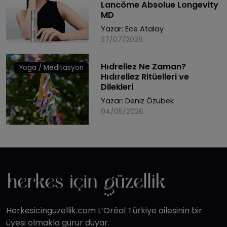
Lancôme Absolue Longevity
MD
Yazar:
Ece Atalay
27/07/2026
Hıdrellez Ne Zaman?
Yoga / Meditasyon
Hıdırellez Ritüelleri ve
Dilekleri
Yazar:
Deniz Özübek
04/05/2026
Herkesicinguzellik.com L’Oréal Türkiye ailesinin bir
üyesi olmakla gurur duyar.