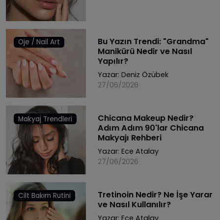
Bu Yazın Trendi: "Grandma"
Oje / Nail Art
Manikürü Nedir ve Nasıl
Yapılır?
Yazar:
Deniz Özübek
27/06/2026
Chicana Makeup Nedir?
Makyaj Trendleri
Adım Adım 90'lar Chicana
Makyajı Rehberi
Yazar:
Ece Atalay
27/06/2026
Tretinoin Nedir? Ne İşe Yarar
Cilt Bakım Rutini
ve Nasıl Kullanılır?
Yazar:
Ece Atalay