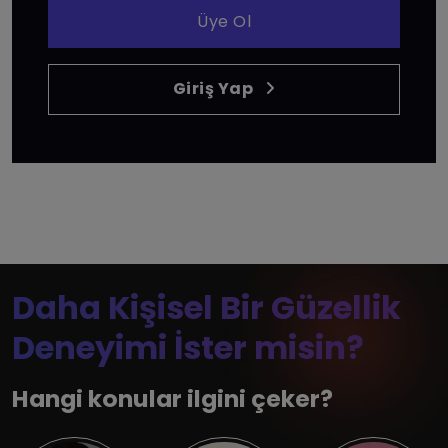
Üye Ol
Giriş Yap
Daha Kişisel Bir Güzellik
Deneyimi İster misin?
Hangi konular ilgini çeker?