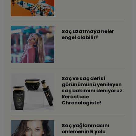
Saç uzatmaya neler
engel olabilir?
Saç ve saç derisi
görünümünü yenileyen
saç bakımını deniyoruz:
Kerastase
Chronologiste!
Saç yağlanmasını
önlemenin 5 yolu