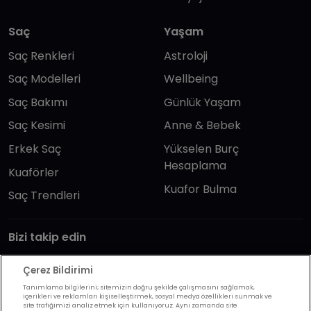
Saç
Yaşam
Saç Renkleri
Astroloji
Saç Modelleri
Wellbeing
Saç Bakımı
Günlük Yaşam
Saç Kesimi
Anne & Bebek
Erkek Saç
Yükselen Burç
Hesaplama
Kuaförler
Kuafor Bulma
Saç Trendleri
Bizi takip edin
Çerez Bildirimi
Tanımlama bilgilerini; sitemizin doğru şekilde çalışmasını sağlamak,
içerikleri ve reklamları kişiselleştirmek, sosyal medya özellikleri sunmak ve
site trafiğimizi analiz etmek için kullanıyoruz. Aynı zamanda site