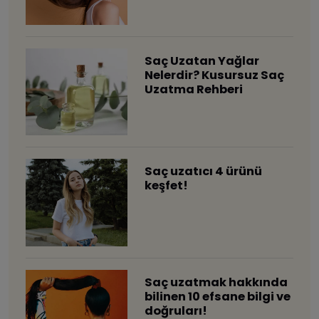
Saç Uzatan Yağlar
Nelerdir? Kusursuz Saç
Uzatma Rehberi
Saç uzatıcı 4 ürünü
keşfet!
Saç uzatmak hakkında
bilinen 10 efsane bilgi ve
doğruları!