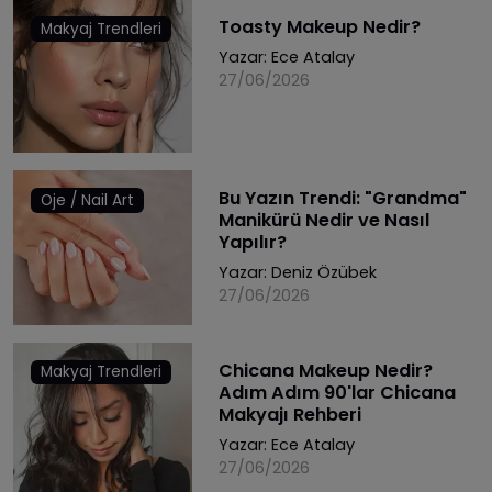
Toasty Makeup Nedir?
Makyaj Trendleri
Yazar:
Ece Atalay
27/06/2026
Bu Yazın Trendi: "Grandma"
Oje / Nail Art
Manikürü Nedir ve Nasıl
Yapılır?
Yazar:
Deniz Özübek
27/06/2026
Chicana Makeup Nedir?
Makyaj Trendleri
Adım Adım 90'lar Chicana
Makyajı Rehberi
Yazar:
Ece Atalay
27/06/2026