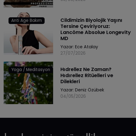
Cildimizin Biyolojik Yaşını
Anti Age Bakım
Tersine Çeviriyoruz:
Lancôme Absolue Longevity
MD
Yazar:
Ece Atalay
27/07/2026
Hıdrellez Ne Zaman?
Yoga / Meditasyon
Hıdırellez Ritüelleri ve
Dilekleri
Yazar:
Deniz Özübek
04/05/2026