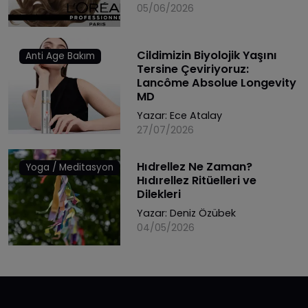
05/06/2026
Cildimizin Biyolojik Yaşını
Anti Age Bakım
Tersine Çeviriyoruz:
Lancôme Absolue Longevity
MD
Yazar:
Ece Atalay
27/07/2026
Hıdrellez Ne Zaman?
Yoga / Meditasyon
Hıdırellez Ritüelleri ve
Dilekleri
Yazar:
Deniz Özübek
04/05/2026