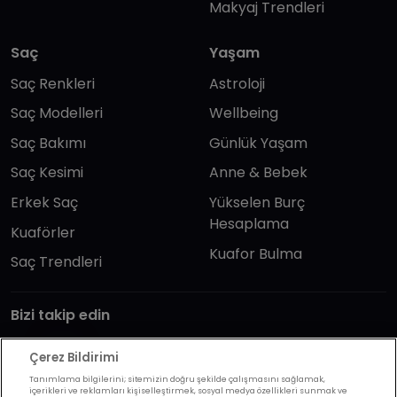
Makyaj Trendleri
Saç
Yaşam
Saç Renkleri
Astroloji
Saç Modelleri
Wellbeing
Saç Bakımı
Günlük Yaşam
Saç Kesimi
Anne & Bebek
Erkek Saç
Yükselen Burç
Hesaplama
Kuaförler
Kuafor Bulma
Saç Trendleri
Bizi takip edin
Çerez Bildirimi
Tanımlama bilgilerini; sitemizin doğru şekilde çalışmasını sağlamak,
içerikleri ve reklamları kişiselleştirmek, sosyal medya özellikleri sunmak ve