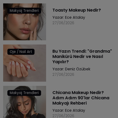
Toasty Makeup Nedir?
Makyaj Trendleri
Yazar:
Ece Atalay
27/06/2026
Bu Yazın Trendi: "Grandma"
Oje / Nail Art
Manikürü Nedir ve Nasıl
Yapılır?
Yazar:
Deniz Özübek
27/06/2026
Chicana Makeup Nedir?
Makyaj Trendleri
Adım Adım 90'lar Chicana
Makyajı Rehberi
Yazar:
Ece Atalay
27/06/2026