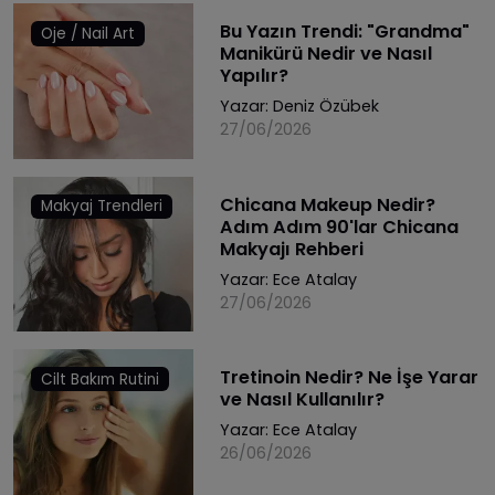
Bu Yazın Trendi: "Grandma"
Oje / Nail Art
Manikürü Nedir ve Nasıl
Yapılır?
Yazar:
Deniz Özübek
27/06/2026
Chicana Makeup Nedir?
Makyaj Trendleri
Adım Adım 90'lar Chicana
Makyajı Rehberi
Yazar:
Ece Atalay
27/06/2026
Tretinoin Nedir? Ne İşe Yarar
Cilt Bakım Rutini
ve Nasıl Kullanılır?
Yazar:
Ece Atalay
26/06/2026