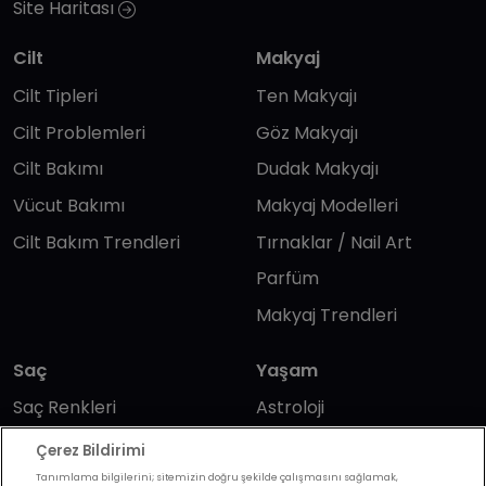
Site Haritası
Cilt
Makyaj
Cilt Tipleri
Ten Makyajı
Cilt Problemleri
Göz Makyajı
Cilt Bakımı
Dudak Makyajı
Vücut Bakımı
Makyaj Modelleri
Cilt Bakım Trendleri
Tırnaklar / Nail Art
Parfüm
Makyaj Trendleri
Saç
Yaşam
Saç Renkleri
Astroloji
Saç Modelleri
Wellbeing
Çerez Bildirimi
Saç Bakımı
Günlük Yaşam
Tanımlama bilgilerini; sitemizin doğru şekilde çalışmasını sağlamak,