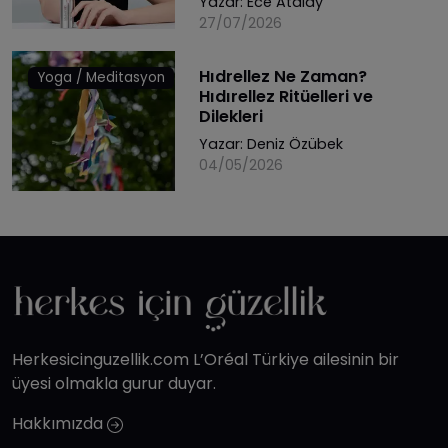
Yazar:
Ece Atalay
27/07/2026
Hıdrellez Ne Zaman?
Yoga / Meditasyon
Hıdırellez Ritüelleri ve
Dilekleri
Yazar:
Deniz Özübek
04/05/2026
Herkesicinguzellik.com L’Oréal Türkiye ailesinin bir
üyesi olmakla gurur duyar.
Hakkımızda