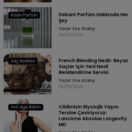
Dekant Parfüm Hakkında Her
Kadın Parfüm
Şey
Yazar:
Ece Atalay
06/06/2026
French Blending Nedir: Beyaz
Saç Renkleri
Saçlar için Yeni Nesil
Renklendirme Servisi
Yazar:
Ece Atalay
05/06/2026
Cildimizin Biyolojik Yaşını
Anti Age Bakım
Tersine Çeviriyoruz:
Lancôme Absolue Longevity
MD