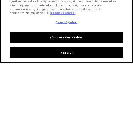
içerikleri ve reklamları kişiselleştirmek, sosyal medya özellikleri sunmak ve
site trafiğimizi analiz etmek için kullanıyoruz. Aynı zamanda site
Saç Kesimi
Anne & Bebek
kullanımınızla ilgili bilgileri; sosyal medya, reklamcılık ve analiz
ortaklarımızla paylaşıyoruz.
Çerez Politikasi
Erkek Saç
Yükselen Burç
Çerez Ayarları
Hesaplama
Kuaförler
Kuafor Bulma
Saç Trendleri
Tüm Çerezleri Reddet
Kabul Et
Bizi takip edin
KVKK Politikası
Aydınlatma Metni
KVKK Başvuru Formu
Kullanım Şart ve Koşulları
Çerez Politikası
Çerez Ayarları
Copyrights ©2026 Herkes İçin Güzellik. Design &