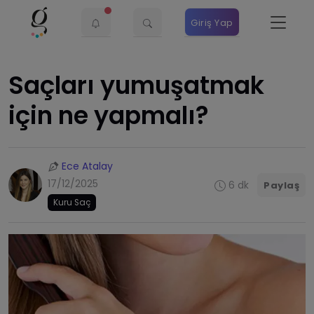
Giriş Yap
Saçları yumuşatmak
için ne yapmalı?
Ece Atalay
17/12/2025
6 dk
Paylaş
Kuru Saç