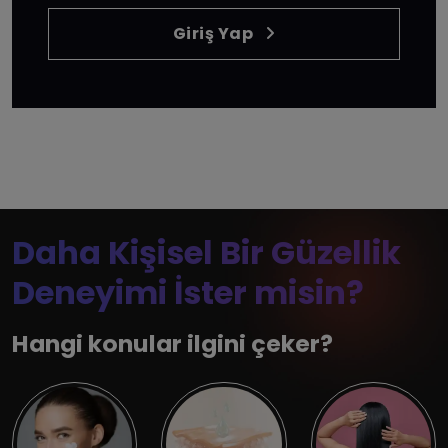
Giriş Yap
Daha Kişisel Bir Güzellik
Deneyimi İster misin?
Hangi konular ilgini çeker?