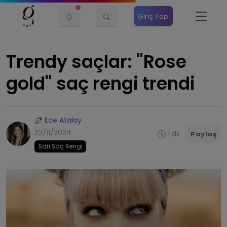
Giriş Yap
​Trendy saçlar: ''Rose
gold'' saç rengi trendi
Ece Atalay
22/11/2024
1 dk
Paylaş
Sarı Saç Rengi