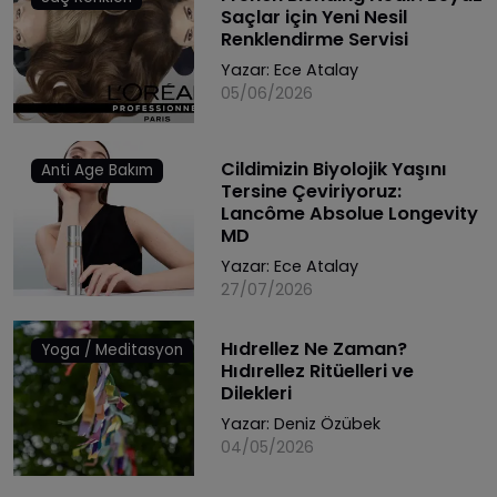
Saçlar için Yeni Nesil
Renklendirme Servisi
Yazar:
Ece Atalay
05/06/2026
Cildimizin Biyolojik Yaşını
Anti Age Bakım
Tersine Çeviriyoruz:
Lancôme Absolue Longevity
MD
Yazar:
Ece Atalay
27/07/2026
Hıdrellez Ne Zaman?
Yoga / Meditasyon
Hıdırellez Ritüelleri ve
Dilekleri
Yazar:
Deniz Özübek
04/05/2026