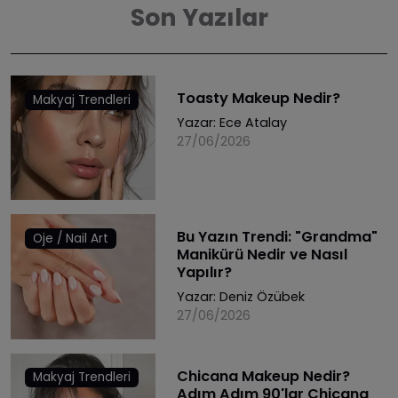
Son Yazılar
Toasty Makeup Nedir?
Makyaj Trendleri
Yazar:
Ece Atalay
27/06/2026
Bu Yazın Trendi: "Grandma"
Oje / Nail Art
Manikürü Nedir ve Nasıl
Yapılır?
Yazar:
Deniz Özübek
27/06/2026
Chicana Makeup Nedir?
Makyaj Trendleri
Adım Adım 90'lar Chicana