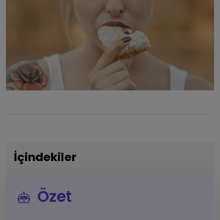
İçindekiler
Özet