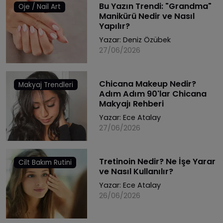
Bu Yazın Trendi: "Grandma"
Oje / Nail Art
Manikürü Nedir ve Nasıl
Yapılır?
Yazar:
Deniz Özübek
27/06/2026
Chicana Makeup Nedir?
Makyaj Trendleri
Adım Adım 90'lar Chicana
Makyajı Rehberi
Yazar:
Ece Atalay
27/06/2026
Tretinoin Nedir? Ne İşe Yarar
Cilt Bakım Rutini
ve Nasıl Kullanılır?
Yazar:
Ece Atalay
26/06/2026