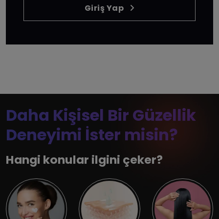
Giriş Yap
Daha Kişisel Bir Güzellik
Deneyimi İster misin?
Hangi konular ilgini çeker?