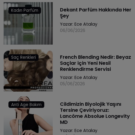
Dekant Parfüm Hakkında Her
Kadın Parfüm
Şey
Yazar:
Ece Atalay
06/06/2026
French Blending Nedir: Beyaz
Saç Renkleri
Saçlar için Yeni Nesil
Renklendirme Servisi
Yazar:
Ece Atalay
05/06/2026
Cildimizin Biyolojik Yaşını
Anti Age Bakım
Tersine Çeviriyoruz:
Lancôme Absolue Longevity
MD
Yazar:
Ece Atalay