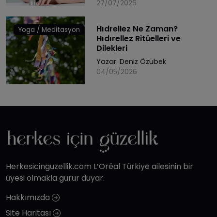
27/07/2026
Hıdrellez Ne Zaman?
Yoga / Meditasyon
Hıdırellez Ritüelleri ve
Dilekleri
Yazar:
Deniz Özübek
04/05/2026
Herkesicinguzellik.com L’Oréal Türkiye ailesinin bir
üyesi olmakla gurur duyar.
Hakkımızda
Site Haritası