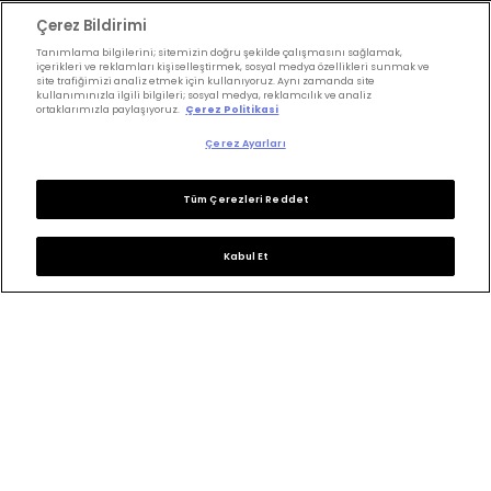
Saç Kesimi
Anne & Bebek
Çerez Bildirimi
Erkek Saç
Yükselen Burç
Tanımlama bilgilerini; sitemizin doğru şekilde çalışmasını sağlamak,
içerikleri ve reklamları kişiselleştirmek, sosyal medya özellikleri sunmak ve
Hesaplama
Kuaförler
site trafiğimizi analiz etmek için kullanıyoruz. Aynı zamanda site
kullanımınızla ilgili bilgileri; sosyal medya, reklamcılık ve analiz
Kuafor Bulma
ortaklarımızla paylaşıyoruz.
Çerez Politikasi
Saç Trendleri
Çerez Ayarları
Bizi takip edin
Tüm Çerezleri Reddet
Kabul Et
KVKK Politikası
Aydınlatma Metni
KVKK Başvuru Formu
Kullanım Şart ve Koşulları
Çerez Politikası
Çerez Ayarları
Copyrights ©2026 Herkes İçin Güzellik. Design &
Technology
Wonder
&
M-Suite
.