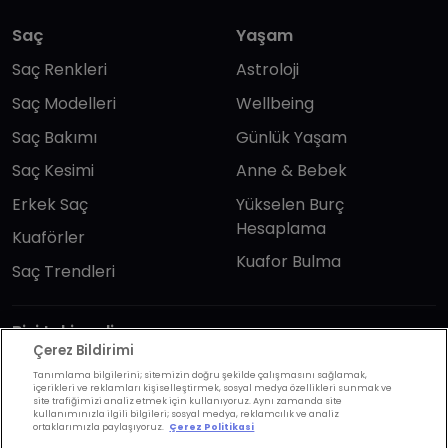
Saç
Yaşam
Saç Renkleri
Astroloji
Saç Modelleri
Wellbeing
Saç Bakımı
Günlük Yaşam
Saç Kesimi
Anne & Bebek
Erkek Saç
Yükselen Burç
Hesaplama
Kuaförler
Kuafor Bulma
Saç Trendleri
Bizi takip edin
Çerez Bildirimi
Tanımlama bilgilerini; sitemizin doğru şekilde çalışmasını sağlamak,
içerikleri ve reklamları kişiselleştirmek, sosyal medya özellikleri sunmak ve
site trafiğimizi analiz etmek için kullanıyoruz. Aynı zamanda site
kullanımınızla ilgili bilgileri; sosyal medya, reklamcılık ve analiz
ortaklarımızla paylaşıyoruz.
Çerez Politikasi