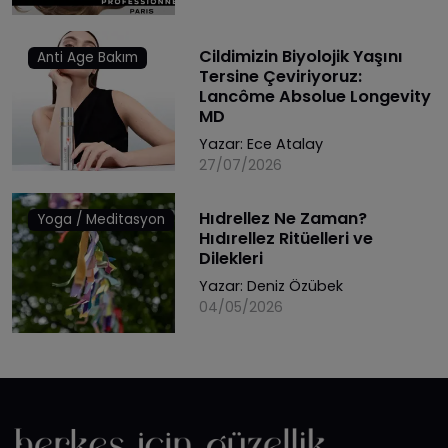
Cildimizin Biyolojik Yaşını
Anti Age Bakım
Tersine Çeviriyoruz:
Lancôme Absolue Longevity
MD
Yazar:
Ece Atalay
27/07/2026
Hıdrellez Ne Zaman?
Yoga / Meditasyon
Hıdırellez Ritüelleri ve
Dilekleri
Yazar:
Deniz Özübek
04/05/2026