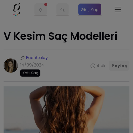
Giriş Yap
V Kesim Saç Modelleri
Ece Atalay
14/09/2024
4 dk
Paylaş
Katlı Saç