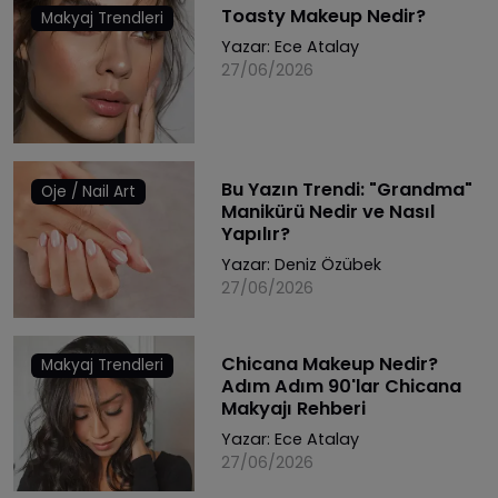
Toasty Makeup Nedir?
Makyaj Trendleri
Yazar:
Ece Atalay
27/06/2026
Bu Yazın Trendi: "Grandma"
Oje / Nail Art
Manikürü Nedir ve Nasıl
Yapılır?
Yazar:
Deniz Özübek
27/06/2026
Chicana Makeup Nedir?
Makyaj Trendleri
Adım Adım 90'lar Chicana
Makyajı Rehberi
Yazar:
Ece Atalay
27/06/2026