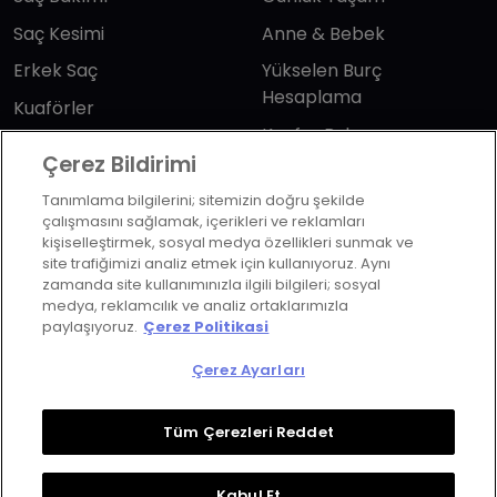
Saç Kesimi
Anne & Bebek
Erkek Saç
Yükselen Burç
Hesaplama
Kuaförler
Kuafor Bulma
Saç Trendleri
Çerez Bildirimi
Tanımlama bilgilerini; sitemizin doğru şekilde
Bizi takip edin
çalışmasını sağlamak, içerikleri ve reklamları
kişiselleştirmek, sosyal medya özellikleri sunmak ve
site trafiğimizi analiz etmek için kullanıyoruz. Aynı
zamanda site kullanımınızla ilgili bilgileri; sosyal
medya, reklamcılık ve analiz ortaklarımızla
paylaşıyoruz.
Çerez Politikasi
KVKK Politikası
Aydınlatma Metni
Çerez Ayarları
KVKK Başvuru Formu
Kullanım Şart ve Koşulları
Çerez Politikası
Çerez Ayarları
Tüm Çerezleri Reddet
Copyrights ©2026 Herkes İçin Güzellik. Design &
Kabul Et