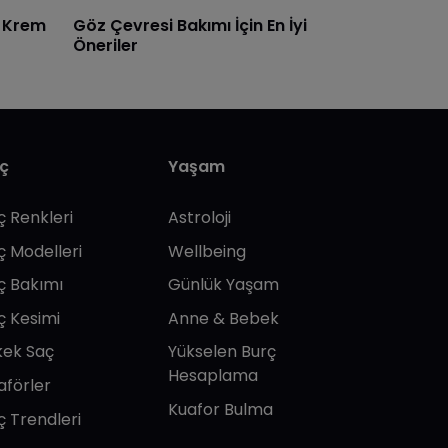
i Krem
Göz Çevresi Bakımı İçin En İyi
Öneriler
ç
Yaşam
ç Renkleri
Astroloji
ç Modelleri
Wellbeing
ç Bakımı
Günlük Yaşam
ç Kesimi
Anne & Bebek
kek Saç
Yükselen Burç
Hesaplama
aförler
Kuafor Bulma
ç Trendleri