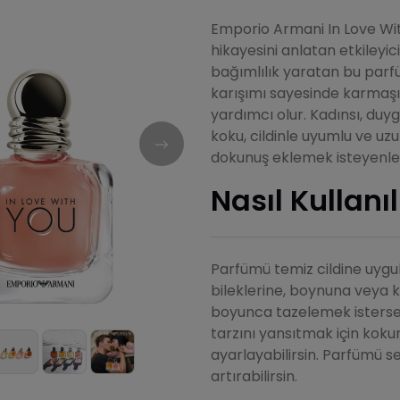
Emporio Armani In Love Wit
hikayesini anlatan etkileyici
bağımlılık yaratan bu parfü
karışımı sayesinde karmaşı
yardımcı olur. Kadınsı, duy
koku, cildinle uyumlu ve uzun
dokunuş eklemek isteyenler 
Nasıl Kullanıl
Parfümü temiz cildine uygula
bileklerine, boynuna veya k
boyunca tazelemek istersen,
tarzını yansıtmak için koku
ayarlayabilirsin. Parfümü se
artırabilirsin.