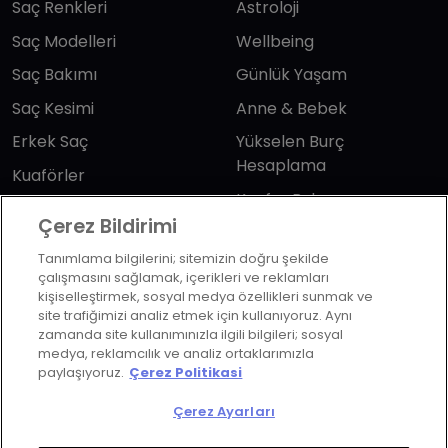
Saç Renkleri
Astroloji
Saç Modelleri
Wellbeing
Saç Bakımı
Günlük Yaşam
Saç Kesimi
Anne & Bebek
Erkek Saç
Yükselen Burç
Hesaplama
Kuaförler
Kuafor Bulma
Saç Trendleri
Çerez Bildirimi
Tanımlama bilgilerini; sitemizin doğru şekilde
Bizi takip edin
çalışmasını sağlamak, içerikleri ve reklamları
kişiselleştirmek, sosyal medya özellikleri sunmak ve
site trafiğimizi analiz etmek için kullanıyoruz. Aynı
zamanda site kullanımınızla ilgili bilgileri; sosyal
medya, reklamcılık ve analiz ortaklarımızla
paylaşıyoruz.
Çerez Politikasi
KVKK Politikası
Aydınlatma Metni
Çerez Ayarları
KVKK Başvuru Formu
Kullanım Şart ve Koşulları