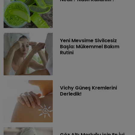
Yeni Mevsime Sivilcesiz
Başla: Mükemmel Bakım
Rutini
Vichy Güneş Kremlerini
Derledik!
Göz Altı Morluğu için En İyi