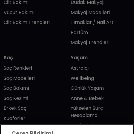
Cilt Bakımı
Dudak Makyajı
Vücut Bakımı
Makyaj Modelleri
Cilt Bakım Trendleri
Tırnaklar / Nail Art
Parfüm
Makyaj Trendleri
Saç
Yaşam
Saç Renkleri
Astroloji
Saç Modelleri
Wellbeing
Saç Bakımı
Günlük Yaşam
Saç Kesimi
Anne & Bebek
Erkek Saç
Yükselen Burç
Hesaplama
Kuaförler
Kuafor Bulma
Saç Trendleri
Çerez Bildirimi