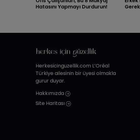
Ofis Çalışanları, Bu 8 Makyaj
Erkek
Hatasını Yapmayı Durdurun!
Gerek
Herkesicinguzellik.com L’Oréal
Türkiye ailesinin bir üyesi olmakla
gurur duyar.
Hakkımızda
Site Haritası