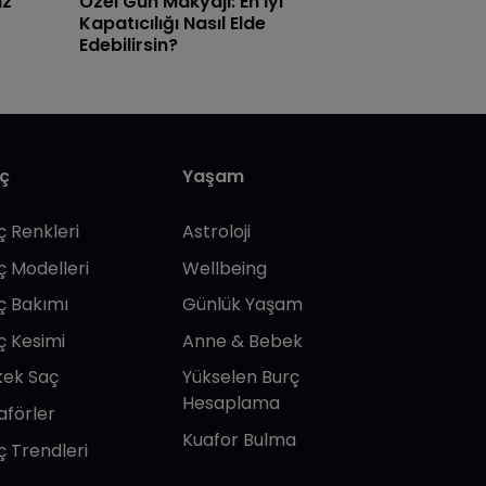
nz
Özel Gün Makyajı: En İyi
Kapatıcılığı Nasıl Elde
Edebilirsin?
ç
Yaşam
ç Renkleri
Astroloji
ç Modelleri
Wellbeing
ç Bakımı
Günlük Yaşam
ç Kesimi
Anne & Bebek
kek Saç
Yükselen Burç
Hesaplama
aförler
Kuafor Bulma
ç Trendleri