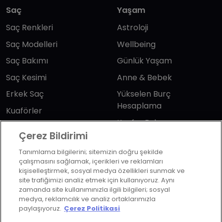
Saç
Yaşam
Saç Renkleri
Astroloji
Saç Modelleri
Wellbeing
Saç Bakımı
Günlük Yaşam
Saç Kesimi
Anne & Bebek
Erkek Saç
Yükselen Burç
Hesaplama
Kuaförler
Kuafor Bulma
Saç Trendleri
Çerez Bildirimi
Tanımlama bilgilerini; sitemizin doğru şekilde
Bizi takip edin
çalışmasını sağlamak, içerikleri ve reklamları
kişiselleştirmek, sosyal medya özellikleri sunmak ve
site trafiğimizi analiz etmek için kullanıyoruz. Aynı
zamanda site kullanımınızla ilgili bilgileri; sosyal
medya, reklamcılık ve analiz ortaklarımızla
paylaşıyoruz.
Çerez Politikasi
KVKK Politikası
Aydınlatma Metni