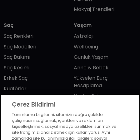
Makyaj Trendleri
Saç
Yaşam
Saç Renkleri
Astroloji
Saç Modelleri
Wellbeing
Saç Bakımı
Günlük Yaşam
Saç Kesimi
Anne & Bebek
Erkek Saç
Yükselen Burç
Hesaplama
Kuaförler
Kuafor Bulma
Saç Trendleri
Çerez Bildirimi
Tanımlama bilgilerini; sitemizin doğru şekilde
Bizi takip edin
çalışmasını sağlamak, içerikleri ve reklamları
kişiselleştirmek, sosyal medya özellikleri sunmak ve
site trafiğimizi analiz etmek için kullanıyoruz. Aynı
zamanda site kullanımınızla ilgili bilgileri; sosyal