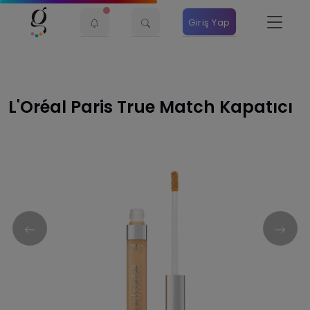
Giriş Yap
L'Oréal Paris True Match Kapatıcı