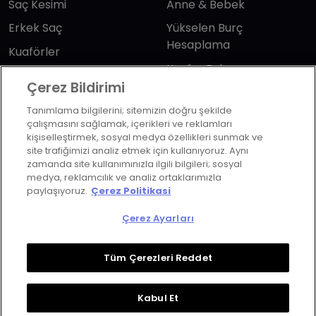
Saç Kesimi
Anne & Bebek
Erkek Saç
Yükselen Burç
Hesaplama
Kuaförler
Kuafor Bulma
Saç Trendleri
Çerez Bildirimi
Tanımlama bilgilerini; sitemizin doğru şekilde
Bizi takip edin
çalışmasını sağlamak, içerikleri ve reklamları
kişiselleştirmek, sosyal medya özellikleri sunmak ve
site trafiğimizi analiz etmek için kullanıyoruz. Aynı
zamanda site kullanımınızla ilgili bilgileri; sosyal
medya, reklamcılık ve analiz ortaklarımızla
paylaşıyoruz.
Çerez Politikasi
KVKK Politikası
Aydınlatma Metni
Çerez Ayarları
KVKK Başvuru Formu
Kullanım Şart ve Koşulları
Çerez Politikası
Çerez Ayarları
Tüm Çerezleri Reddet
Copyrights ©2026 Herkes İçin Güzellik. Design &
Kabul Et
Technology
Wonder
&
M-Suite
.