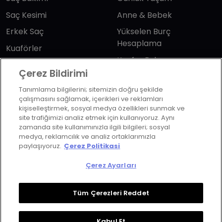
Saç Kesimi
Anne & Bebek
Erkek Saç
Yükselen Burç
Hesaplama
Kuaförler
Kuafor Bulma
Saç Trendleri
Çerez Bildirimi
Tanımlama bilgilerini; sitemizin doğru şekilde
Bizi takip edin
çalışmasını sağlamak, içerikleri ve reklamları
kişiselleştirmek, sosyal medya özellikleri sunmak ve
site trafiğimizi analiz etmek için kullanıyoruz. Aynı
zamanda site kullanımınızla ilgili bilgileri; sosyal
medya, reklamcılık ve analiz ortaklarımızla
paylaşıyoruz.
Çerez Politikasi
KVKK Politikası
Aydınlatma Metni
Çerez Ayarları
KVKK Başvuru Formu
Kullanım Şart ve Koşulları
Çerez Politikası
Çerez Ayarları
Tüm Çerezleri Reddet
Copyrights ©2026 Herkes İçin Güzellik. Design &
Kabul Et