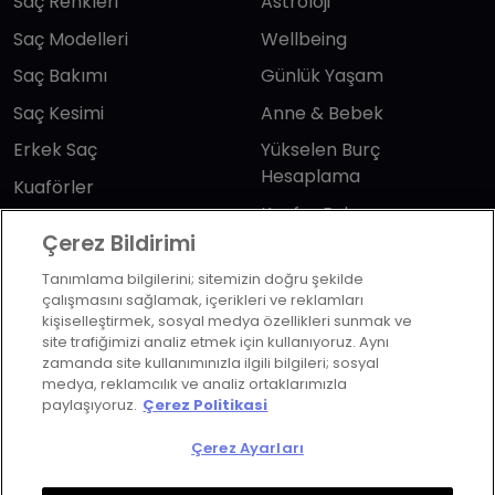
Saç Renkleri
Astroloji
Saç Modelleri
Wellbeing
Saç Bakımı
Günlük Yaşam
Saç Kesimi
Anne & Bebek
Erkek Saç
Yükselen Burç
Hesaplama
Kuaförler
Kuafor Bulma
Saç Trendleri
Çerez Bildirimi
Tanımlama bilgilerini; sitemizin doğru şekilde
Bizi takip edin
çalışmasını sağlamak, içerikleri ve reklamları
kişiselleştirmek, sosyal medya özellikleri sunmak ve
site trafiğimizi analiz etmek için kullanıyoruz. Aynı
zamanda site kullanımınızla ilgili bilgileri; sosyal
medya, reklamcılık ve analiz ortaklarımızla
paylaşıyoruz.
Çerez Politikasi
KVKK Politikası
Aydınlatma Metni
Çerez Ayarları
KVKK Başvuru Formu
Kullanım Şart ve Koşulları
Çerez Politikası
Çerez Ayarları