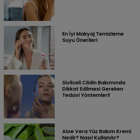
En İyi Makyaj Temizleme
Suyu Önerileri
Sivilceli Cildin Bakımında
Dikkat Edilmesi Gereken
Tedavi Yöntemleri!
Aloe Vera Yüz Bakım Kremi
Nedir? Nasıl Kullanılır?