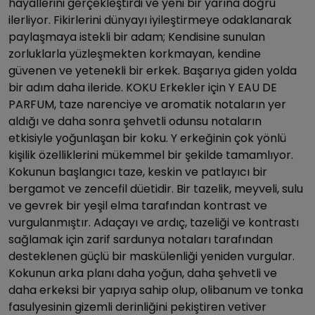
hayallerini gerçekleştirdi ve yeni bir yarına doğru
ilerliyor. Fikirlerini dünyayı iyileştirmeye odaklanarak
paylaşmaya istekli bir adam; Kendisine sunulan
zorluklarla yüzleşmekten korkmayan, kendine
güvenen ve yetenekli bir erkek. Başarıya giden yolda
bir adım daha ileride. KOKU Erkekler için Y EAU DE
PARFUM, taze narenciye ve aromatik notaların yer
aldığı ve daha sonra şehvetli odunsu notaların
etkisiyle yoğunlaşan bir koku. Y erkeğinin çok yönlü
kişilik özelliklerini mükemmel bir şekilde tamamlıyor.
Kokunun başlangıcı taze, keskin ve patlayıcı bir
bergamot ve zencefil düetidir. Bir tazelik, meyveli, sulu
ve gevrek bir yeşil elma tarafından kontrast ve
vurgulanmıştır. Adaçayı ve ardıç, tazeliği ve kontrastı
sağlamak için zarif sardunya notaları tarafından
desteklenen güçlü bir maskülenliği yeniden vurgular.
Kokunun arka planı daha yoğun, daha şehvetli ve
daha erkeksi bir yapıya sahip olup, olibanum ve tonka
fasulyesinin gizemli derinliğini pekiştiren vetiver