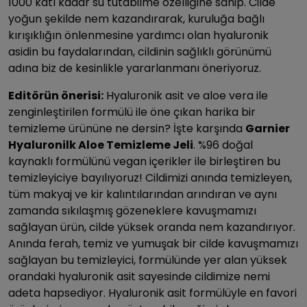
1000 katı kadar su tutabilme özelliğine sahip. Cilde
yoğun şekilde nem kazandırarak, kuruluğa bağlı
kırışıklığın önlenmesine yardımcı olan hyaluronik
asidin bu faydalarından, cildinin sağlıklı görünümü
adına biz de kesinlikle yararlanmanı öneriyoruz.
Editörün önerisi:
Hyaluronik asit ve aloe vera ile
zenginleştirilen formülü ile öne çıkan harika bir
temizleme ürününe ne dersin? İşte karşında
Garnier
Hyaluronilk Aloe Temizleme Jeli
. %96 doğal
kaynaklı formülünü vegan içerikler ile birleştiren bu
temizleyiciye bayılıyoruz! Cildimizi anında temizleyen,
tüm makyaj ve kir kalıntılarından arındıran ve aynı
zamanda sıkılaşmış gözeneklere kavuşmamızı
sağlayan ürün, cilde yüksek oranda nem kazandırıyor.
Anında ferah, temiz ve yumuşak bir cilde kavuşmamızı
sağlayan bu temizleyici, formülünde yer alan yüksek
orandaki hyaluronik asit sayesinde cildimize nemi
adeta hapsediyor. Hyaluronik asit formülüyle en favori