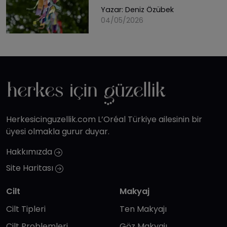
Yazar:
Deniz Özübek
04/05/2026
Herkesicinguzellik.com L’Oréal Türkiye ailesinin bir
üyesi olmakla gurur duyar.
Hakkımızda
Site Haritası
Cilt
Makyaj
Cilt Tipleri
Ten Makyajı
Cilt Problemleri
Göz Makyajı