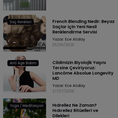
French Blending Nedir: Beyaz
Saç Renkleri
Saçlar için Yeni Nesil
Renklendirme Servisi
Yazar:
Ece Atalay
05/06/2026
Cildimizin Biyolojik Yaşını
Anti Age Bakım
Tersine Çeviriyoruz:
Lancôme Absolue Longevity
MD
Yazar:
Ece Atalay
27/07/2026
Hıdrellez Ne Zaman?
Yoga / Meditasyon
Hıdırellez Ritüelleri ve
Dilekleri