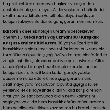
bu proteini üretememeye başlıyor ve dışarıdan
destek almak şart oluyor. Cildin yaşlanma belirtilerini
azaltmada etkili olan ve cilt elastikiyeti sağlayan
kolajen takviyesi ile daima genç görünmen mümkün.
Editörün önerisi:
Kolajen üretimini destekleyen
önerimiz
L’Oréal Paris Yaş Uzmanı 30+ Kırışıklık
Karşıtı Nemlendirici Krem
. 30 yaş ve üzeri için ilk
kırışıklıkların giderilmesinde rol üstlenen bu kremi biz,
formülünün Opuntia çiçeği özü ve kolajen biosferleri ile
zenginleştirilmiş olması sebebiyle çok seviyoruz. Cildin
esnekliğini artırmayı hedeflemek üzere kullanılan
kolajen biosferleri, 9 kata kadar genişleyebilen
epiderme nüfuz ederek ince çizgi görünümünü
azaltmaya yardımcı oluyor. Opuntia çiçeği özü ise
yenileyici etkisi sayesinde cildin yıllara karşı direncini
artırıyor. 24 saat boyunca cildin nemli kalmasını
sağlayan ve cildin hem kırışıklık görünümünü azaltan
hem de cilde elastikiyet kazandıran bu kremi, senin de