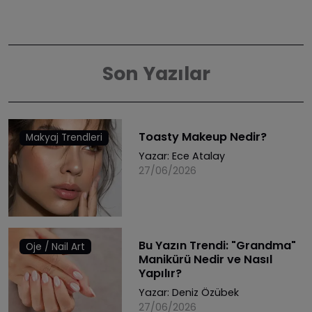
Son Yazılar
Toasty Makeup Nedir?
Makyaj Trendleri
Yazar:
Ece Atalay
27/06/2026
Bu Yazın Trendi: "Grandma"
Oje / Nail Art
Manikürü Nedir ve Nasıl
Yapılır?
Yazar:
Deniz Özübek
27/06/2026