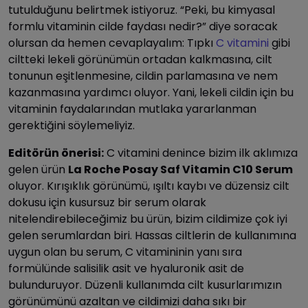
tutulduğunu belirtmek istiyoruz. “Peki, bu kimyasal
formlu vitaminin cilde faydası nedir?” diye soracak
olursan da hemen cevaplayalım: Tıpkı
C vitamini
gibi
ciltteki lekeli görünümün ortadan kalkmasına, cilt
tonunun eşitlenmesine, cildin parlamasına ve nem
kazanmasına yardımcı oluyor. Yani, lekeli cildin için bu
vitaminin faydalarından mutlaka yararlanman
gerektiğini söylemeliyiz.
Editörün önerisi:
C vitamini denince bizim ilk aklımıza
gelen ürün
La Roche Posay Saf Vitamin C10 Serum
oluyor. Kırışıklık görünümü, ışıltı kaybı ve düzensiz cilt
dokusu için kusursuz bir serum olarak
nitelendirebileceğimiz bu ürün, bizim cildimize çok iyi
gelen serumlardan biri. Hassas ciltlerin de kullanımına
uygun olan bu serum, C vitamininin yanı sıra
formülünde salisilik asit ve hyaluronik asit de
bulunduruyor. Düzenli kullanımda cilt kusurlarımızın
görünümünü azaltan ve cildimizi daha sıkı bir