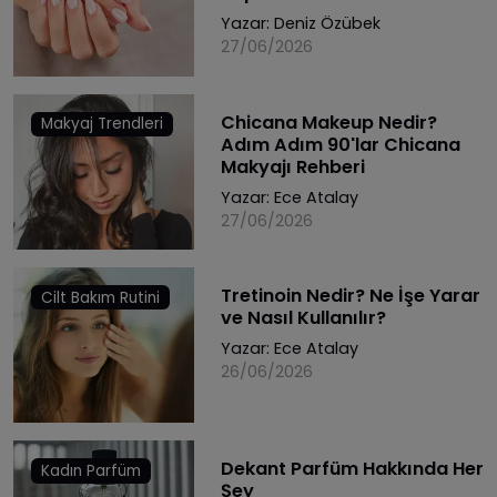
Yazar:
Deniz Özübek
27/06/2026
Chicana Makeup Nedir?
Makyaj Trendleri
Adım Adım 90'lar Chicana
Makyajı Rehberi
Yazar:
Ece Atalay
27/06/2026
Tretinoin Nedir? Ne İşe Yarar
Cilt Bakım Rutini
ve Nasıl Kullanılır?
Yazar:
Ece Atalay
26/06/2026
Dekant Parfüm Hakkında Her
Kadın Parfüm
Şey