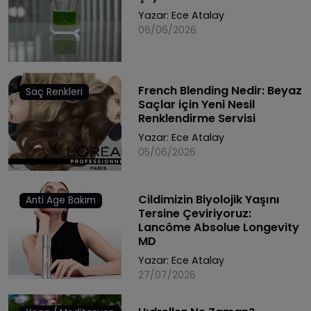
Yazar:
Ece Atalay
06/06/2026
French Blending Nedir: Beyaz
Saç Renkleri
Saçlar için Yeni Nesil
Renklendirme Servisi
Yazar:
Ece Atalay
05/06/2026
Cildimizin Biyolojik Yaşını
Anti Age Bakım
Tersine Çeviriyoruz:
Lancôme Absolue Longevity
MD
Yazar:
Ece Atalay
27/07/2026