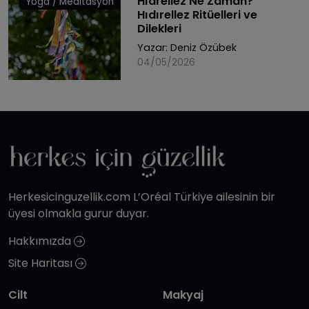
Hıdrellez Ne Zaman?
Yoga / Meditasyon
Hıdırellez Ritüelleri ve
Dilekleri
Yazar:
Deniz Özübek
04/05/2026
Herkesicinguzellik.com L’Oréal Türkiye ailesinin bir
üyesi olmakla gurur duyar.
Hakkımızda
Site Haritası
Cilt
Makyaj