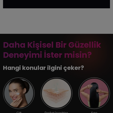
Daha Kişisel Bir Güzellik
Deneyimi İster misin?
Hangi konular ilgini çeker?
Cilt
Doğal İçerikler
Saç