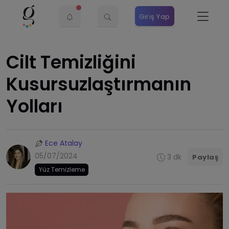
Giriş Yap
Cilt Temizliğini
Kusursuzlaştırmanın
Yolları
Ece Atalay
05/07/2024
3 dk
Paylaş
Yüz Temizleme