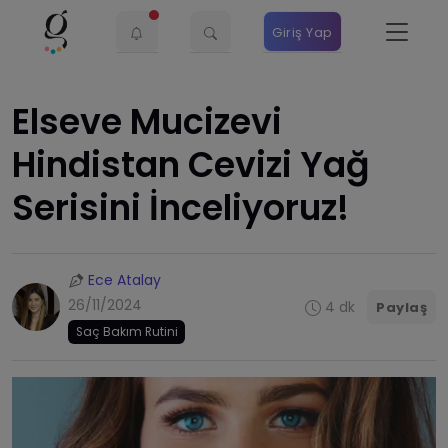
Giriş Yap
Elseve Mucizevi
Hindistan Cevizi Yağ
Serisini İnceliyoruz!
Ece Atalay
26/11/2024
4 dk
Paylaş
Saç Bakım Rutini