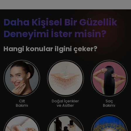
Daha Kişisel Bir Güzellik
Deneyimi İster misin?
Hangi konular ilgini çeker?
Cilt
Doğal İçerikler
Saç
Bakımı
ve Asitler
Bakımı