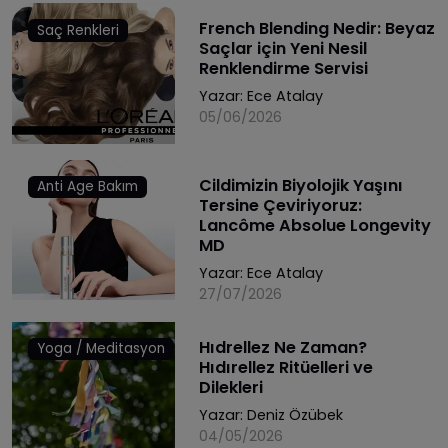
French Blending Nedir: Beyaz
Saç Renkleri
Saçlar için Yeni Nesil
Renklendirme Servisi
Yazar:
Ece Atalay
05/06/2026
Cildimizin Biyolojik Yaşını
Anti Age Bakım
Tersine Çeviriyoruz:
Lancôme Absolue Longevity
MD
Yazar:
Ece Atalay
27/07/2026
Hıdrellez Ne Zaman?
Yoga / Meditasyon
Hıdırellez Ritüelleri ve
Dilekleri
Yazar:
Deniz Özübek
04/05/2026