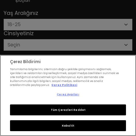
İpuçları
Yaş Aralığınız
Cinsiyetiniz
Gönder
Çerez Bildirimi
Tanımlama bilgilerini; sitemizin doğru şekilde çalışmasını sağlamak,
içerikleri ve reklamları kişiselleştirmek, sosyal medya özellikleri sunmak ve
site trafiğimizi analiz etmek için kullanıyoruz. Aynı zamanda site
kullanımınızla ilgili bilgileri; sosyal medya, reklamcılık ve analiz
ortaklarımızla paylaşıyoruz.
Çerez Politikasi
Çerez Ayarları
Tüm Çerezleri Reddet
Son Yazılar
Kabul Et