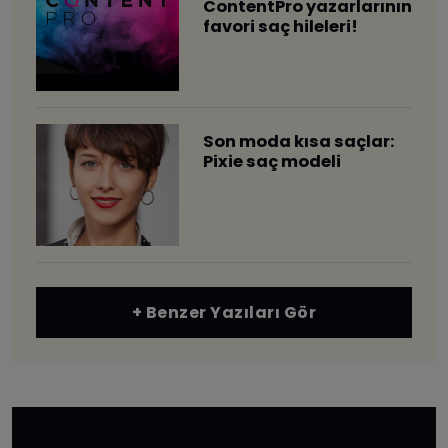
ContentPro yazarlarının
favori saç hileleri!
Son moda kısa saçlar:
Pixie saç modeli
+ Benzer Yazıları Gör