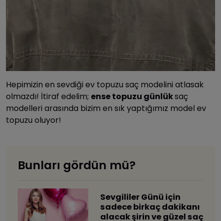
Hepimizin en sevdiği ev topuzu saç modelini atlasak
olmazdı! İtiraf edelim;
ense topuzu günlük
saç
modelleri arasında bizim en sık yaptığımız model ev
topuzu oluyor!
Bunları gördün mü?
Sevgililer Günü için
sadece birkaç dakikanı
alacak şirin ve güzel saç