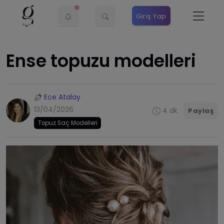
Giriş Yap
​Ense topuzu modelleri
Ece Atalay
13/04/2026
4 dk
Paylaş
Topuz Saç Modelleri