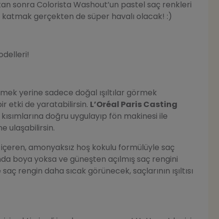
tan sonra Colorista Washout’un pastel saç renkleri
k katmak gerçekten de süper havalı olacak! :)
delleri!
gitmek yerine sadece doğal ışıltılar görmek
r etki de yaratabilirsin.
L’Oréal Paris Casting
ç kısımlarına doğru uygulayıp fön makinesi ile
 ulaşabilirsin.
ğı içeren, amonyaksız hoş kokulu formülüyle saç
ında boya yoksa ve güneşten açılmış saç rengini
 saç rengin daha sıcak görünecek, saçlarının ışıltısı