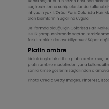
Renkli saçlar bütün sezon boyunca dikkatimi
saç kesimlerine sahip olanlar da kullanabi
ihtiyacın yok. L'Oréal Paris Colorista Hair
olan kısımlarının uçlarına uygula.
Jel formda olduğu için Colorista Hair Makeu
ise ilk şampuanlamada saçtan temizlenmes
farklı renkler deneyebiliyorsun! Süper değil
Platin ombre
İddialı başka bir stil ise platin ombre saçla
platin ombre modelinden yana kullanabilirsi
sonra kimse gözlerini saçlarından alamayac
Photo Credit: Getty Images, Pinterest, ist