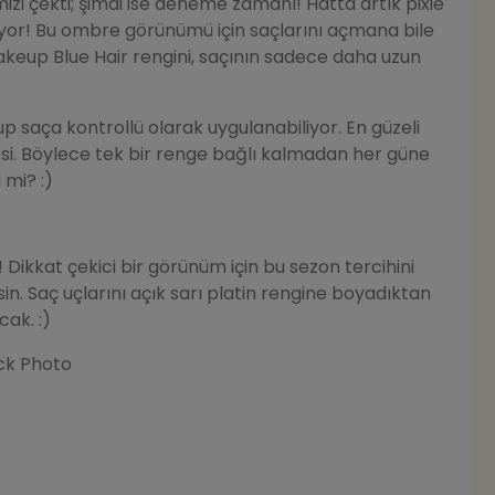
zi çekti; şimdi ise deneme zamanı! Hatta artık pixie
liyor! Bu ombre görünümü için saçlarını açmana bile
 Makeup Blue Hair rengini, saçının sadece daha uzun
p saça kontrollü olarak uygulanabiliyor. En güzeli
i. Böylece tek bir renge bağlı kalmadan her güne
 mi? :)
r! Dikkat çekici bir görünüm için bu sezon tercihini
n. Saç uçlarını açık sarı platin rengine boyadıktan
ak. :)
ock Photo