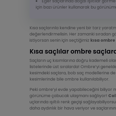
Eğer saçlarında doğal ışıltılar görme
için bazı ürünler kullanarak bu görünümü
Kısa saçlarınla kendine yeni bir tarz yarat
değerlendirmelisin. Her zamanki sıradan g
istiyorsan senin için seçtiğimiz
kısa ombre
Kısa saçlılar ombre saçlara
Saçların uç kısımlarına doğru kademeli ola
listelerinde üst sıralarda! Ombre’yi geneld
kesimdeki saçlara, bob saç modellerine de 
kesimlerinde bile ombre kullanılabiliyor.
Peki ombre’yi evde yapabileceğini biliyor
görünüme çabucak ulaşmanı sağlıyor!
Col
uçlarında ışıltılı renk geçişi sağlayabiliyo
daha aydınlık bir hava veriyor ve saçlarının