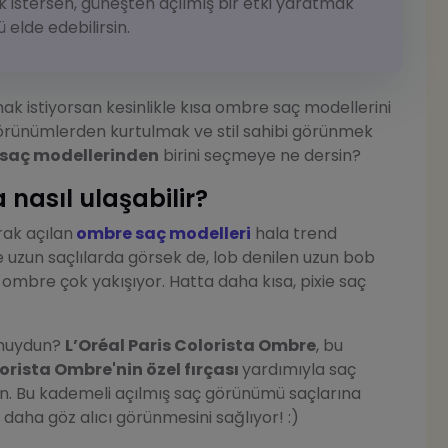
k istersen, güneşten açılmış bir etki yaratmak
 elde edebilirsin.
mak istiyorsan kesinlikle kısa ombre saç modellerini
örünümlerden kurtulmak ve stil sahibi görünmek
 saç modellerinden
birini seçmeye ne dersin?
 nasıl ulaşabilir?
rak açılan
ombre saç modelleri
hala trend
e uzun saçlılarda görsek de, lob denilen uzun bob
ombre çok yakışıyor. Hatta daha kısa, pixie saç
 muydun?
L’Oréal Paris Colorista Ombre
, bu
orista Ombre'nin özel fırçası
yardımıyla saç
rsun. Bu kademeli açılmış saç görünümü saçlarına
 daha göz alıcı görünmesini sağlıyor! :)