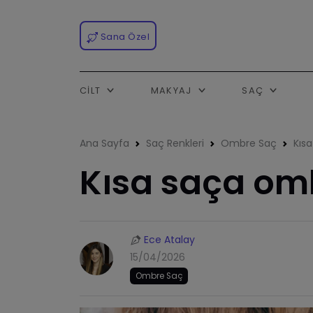
Sana Özel
CILT
MAKYAJ
SAÇ
Ana Sayfa
Saç Renkleri
Ombre Saç
Kıs
Kısa saça om
Ece Atalay
15/04/2026
Ombre Saç