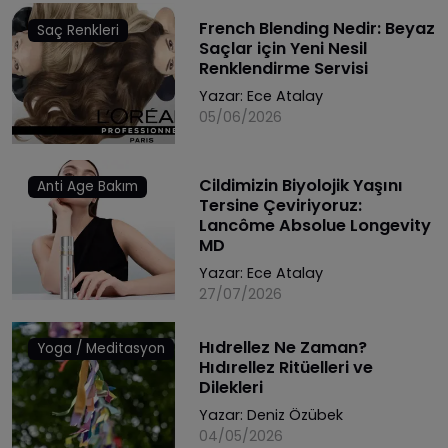
French Blending Nedir: Beyaz
Saç Renkleri
Saçlar için Yeni Nesil
Renklendirme Servisi
Yazar:
Ece Atalay
05/06/2026
Cildimizin Biyolojik Yaşını
Anti Age Bakım
Tersine Çeviriyoruz:
Lancôme Absolue Longevity
MD
Yazar:
Ece Atalay
27/07/2026
Hıdrellez Ne Zaman?
Yoga / Meditasyon
Hıdırellez Ritüelleri ve
Dilekleri
Yazar:
Deniz Özübek
04/05/2026