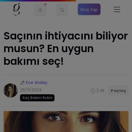
Giriş Yap
​Saçının ihtiyacını biliyor
musun? En uygun
bakımı seç!
Ece Atalay
26/11/2024
2 dk
Paylaş
Saç Bakım Rutini