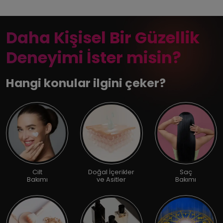
Daha Kişisel Bir Güzellik
Deneyimi İster misin?
Hangi konular ilgini çeker?
Cilt
Doğal İçerikler
Saç
Bakımı
ve Asitler
Bakımı