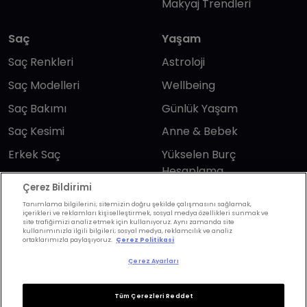
Makyaj Trendleri
Saç
Yaşam
Saç Renkleri
Astroloji
Saç Modelleri
Wellbeing
Saç Bakımı
Günlük Yaşam
Saç Kesimi
Anne & Bebek
Erkek Saç
Yükselen Burç
Hesaplama
Kuaförler
Çerez Bildirimi
Kuafor Bulma
Saç Trendleri
Tanımlama bilgilerini; sitemizin doğru şekilde çalışmasını sağlamak,
içerikleri ve reklamları kişiselleştirmek, sosyal medya özellikleri sunmak ve
site trafiğimizi analiz etmek için kullanıyoruz. Aynı zamanda site
kullanımınızla ilgili bilgileri; sosyal medya, reklamcılık ve analiz
Bizi takip edin
ortaklarımızla paylaşıyoruz.
Çerez Politikasi
Çerez Ayarları
Tüm Çerezleri Reddet