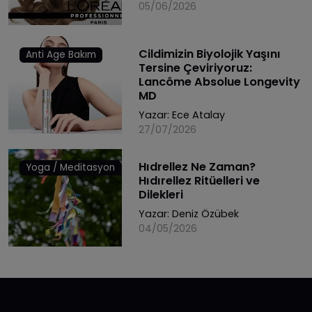
05/06/2026
Cildimizin Biyolojik Yaşını
Anti Age Bakım
Tersine Çeviriyoruz:
Lancôme Absolue Longevity
MD
Yazar:
Ece Atalay
27/07/2026
Hıdrellez Ne Zaman?
Yoga / Meditasyon
Hıdırellez Ritüelleri ve
Dilekleri
Yazar:
Deniz Özübek
04/05/2026