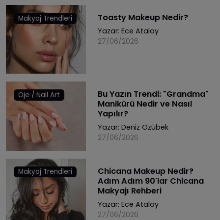
Toasty Makeup Nedir?
Makyaj Trendleri
Yazar:
Ece Atalay
27/06/2026
Bu Yazın Trendi: "Grandma"
Oje / Nail Art
Manikürü Nedir ve Nasıl
Yapılır?
Yazar:
Deniz Özübek
27/06/2026
Chicana Makeup Nedir?
Makyaj Trendleri
Adım Adım 90'lar Chicana
Makyajı Rehberi
Yazar:
Ece Atalay
27/06/2026