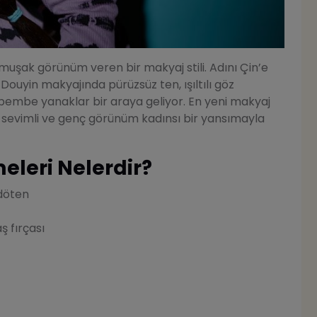
yumuşak görünüm veren bir makyaj stili. Adını Çin’e
ouyin makyajında pürüzsüz ten, ışıltılı göz
 pembe yanaklar bir araya geliyor. En yeni makyaj
, sevimli ve genç görünüm kadınsı bir yansımayla
leri Nelerdir?
ndöten
 fırçası