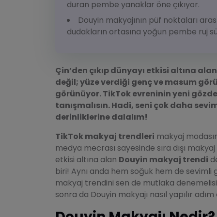
duran pembe yanaklar öne çıkıyor.
Douyin makyajının püf noktaları aras
dudakların ortasına yoğun pembe ruj sür
Çin’den çıkıp dünyayı etkisi altına alan
değil; yüze verdiği genç ve masum görün
görünüyor. TikTok evreninin yeni gözd
tanışmalısın. Hadi, seni çok daha sevim
derinliklerine dalalım!
TikTok makyaj trendleri
makyaj modasın
medya mecrası sayesinde sıra dışı makyaj tr
etkisi altına alan
Douyin makyaj trendi
de
biri! Aynı anda hem soğuk hem de seviml
makyaj trendini sen de mutlaka denemelisi
sonra da Douyin makyajı nasıl yapılır adım
Douyin Makyajı Nedir?