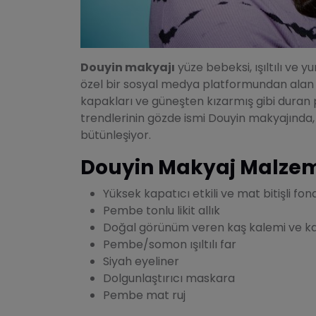
Douyin makyajı
yüze bebeksi, ışıltılı ve 
özel bir sosyal medya platformundan alan D
kapakları ve güneşten kızarmış gibi duran
trendlerinin gözde ismi Douyin makyajında
bütünleşiyor.
Douyin Makyaj Malzeme
Yüksek kapatıcı etkili ve mat bitişli fo
Pembe tonlu likit allık
Doğal görünüm veren kaş kalemi ve kaş
Pembe/somon ışıltılı far
Siyah eyeliner
Dolgunlaştırıcı maskara
Pembe mat ruj