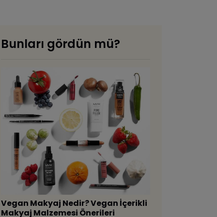
Bunları gördün mü?
Vegan Makyaj Nedir? Vegan İçerikli
Makyaj Malzemesi Önerileri