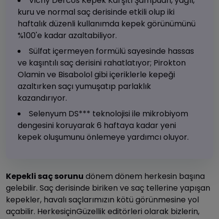
Vichy Dercos Kepek Karşıtı Şampuan, yağlı,
kuru ve normal saç derisinde etkili olup iki
haftalık düzenli kullanımda kepek görünümünü
%100'e kadar azaltabiliyor.
Sülfat içermeyen formülü sayesinde hassas
ve kaşıntılı saç derisini rahatlatıyor; Pirokton
Olamin ve Bisabolol gibi içeriklerle kepeği
azaltırken saçı yumuşatıp parlaklık
kazandırıyor.
Selenyum DS*** teknolojisi ile mikrobiyom
dengesini koruyarak 6 haftaya kadar yeni
kepek oluşumunu önlemeye yardımcı oluyor.
Kepekli saç sorunu
dönem dönem herkesin başına
gelebilir. Saç derisinde biriken ve saç tellerine yapışan
kepekler, havalı saçlarımızın kötü görünmesine yol
açabilir. HerkesiçinGüzellik editörleri olarak bizlerin,