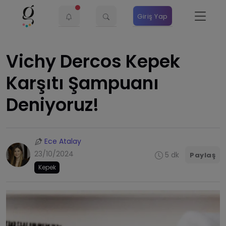
Giriş Yap
Vichy Dercos Kepek
Karşıtı Şampuanı
Deniyoruz!
Ece Atalay
23/10/2024
5 dk
Paylaş
Kepek