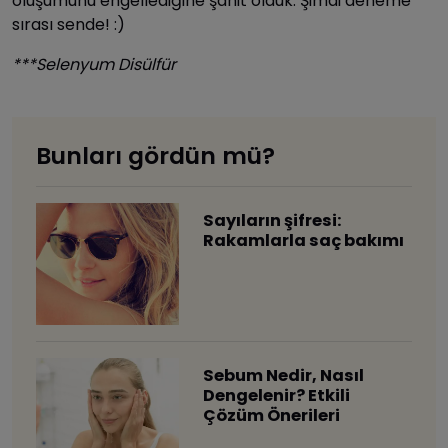
oluşumunu engellediğine şahit olduk. Şimdi deneme
sırası sende! :)
***Selenyum Disülfür
Bunları gördün mü?
Sayıların şifresi:
Rakamlarla saç bakımı
Sebum Nedir, Nasıl
Dengelenir? Etkili
Çözüm Önerileri