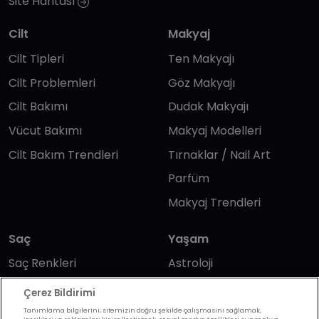
Site Haritası
Cilt
Makyaj
Cilt Tipleri
Ten Makyajı
Cilt Problemleri
Göz Makyajı
Cilt Bakımı
Dudak Makyajı
Vücut Bakımı
Makyaj Modelleri
Cilt Bakım Trendleri
Tırnaklar / Nail Art
Parfüm
Makyaj Trendleri
Saç
Yaşam
Saç Renkleri
Astroloji
Saç Modelleri
Wellbeing
Çerez Bildirimi
Saç Bakımı
Günlük Yaşam
Tanımlama bilgilerini; sitemizin doğru şekilde çalışmasını sağlamak,