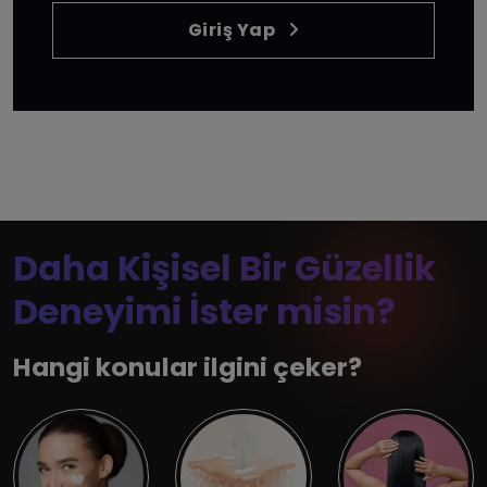
Giriş Yap
Daha Kişisel Bir Güzellik
Deneyimi İster misin?
Hangi konular ilgini çeker?