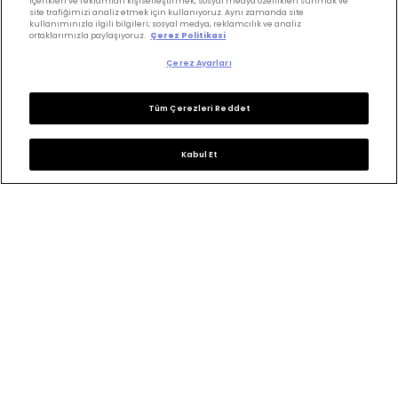
içerikleri ve reklamları kişiselleştirmek, sosyal medya özellikleri sunmak ve
site trafiğimizi analiz etmek için kullanıyoruz. Aynı zamanda site
Saç Kesimi
Anne & Bebek
kullanımınızla ilgili bilgileri; sosyal medya, reklamcılık ve analiz
ortaklarımızla paylaşıyoruz.
Çerez Politikasi
Erkek Saç
Yükselen Burç
Çerez Ayarları
Hesaplama
Kuaförler
Kuafor Bulma
Saç Trendleri
Tüm Çerezleri Reddet
Kabul Et
Bizi takip edin
KVKK Politikası
Aydınlatma Metni
KVKK Başvuru Formu
Kullanım Şart ve Koşulları
Çerez Politikası
Çerez Ayarları
Copyrights ©2026 Herkes İçin Güzellik. Design &
Technology
Wonder
&
M-Suite
.