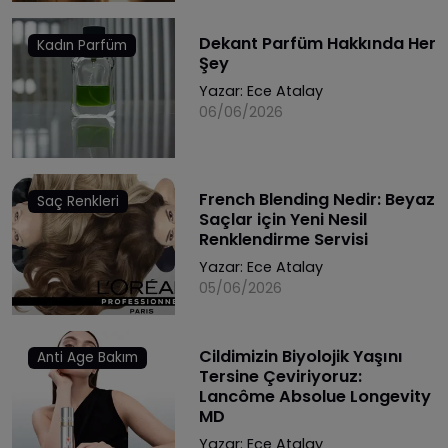
Dekant Parfüm Hakkında Her
Kadın Parfüm
Şey
Yazar:
Ece Atalay
06/06/2026
French Blending Nedir: Beyaz
Saç Renkleri
Saçlar için Yeni Nesil
Renklendirme Servisi
Yazar:
Ece Atalay
05/06/2026
Cildimizin Biyolojik Yaşını
Anti Age Bakım
Tersine Çeviriyoruz:
Lancôme Absolue Longevity
MD
Yazar:
Ece Atalay