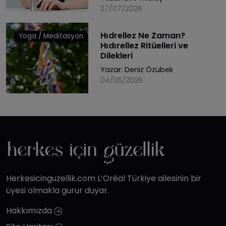
27/07/2026
Hıdrellez Ne Zaman?
Yoga / Meditasyon
Hıdırellez Ritüelleri ve
Dilekleri
Yazar:
Deniz Özübek
04/05/2026
Herkesicinguzellik.com L’Oréal Türkiye ailesinin bir
üyesi olmakla gurur duyar.
Hakkımızda