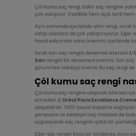
Çöl kumu saç rengi, bakır saç rengine yakın
çok yakışıyor. Özellikle hem açık tenli hem 
Aynı zamanda içerisinde altın rengi, sıcak
sahip olanlara da çok yakıştırıyoruz. Eğer 
hayal ediyorsan sana önerimiz içerisinde bak
Sıcak sarı saç rengini denemek istersen
L’
Sarı
rengini bir denemeni öneririz. Sarı saç 
görünmesi oldukça önemli. Bu saç rengi de yo
Çöl kumu saç rengi nası
Çöl kumu saç rengine ulaşmak istersen içeri
etmelisin.
L’Oréal Paris Excellence Creme
ulaşabilirsin. %100 beyaz kapama sağlaya
şampuanı ve besleyici saç maskesi de bul
uygulayarak saç renginin ışıltılı bir parlakl
Eğer saç rengin koyu bir tondaysa, koyu sa