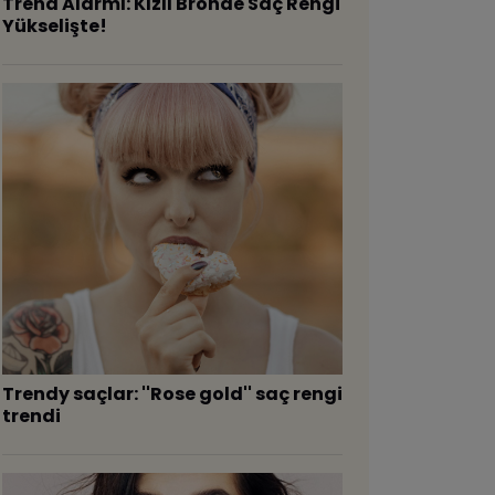
Trend Alarmı: Kızıl Bronde Saç Rengi
Yükselişte!
​Trendy saçlar: ''Rose gold'' saç rengi
trendi