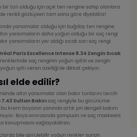
 bir ton olduğu için açık ten rengine sahip olanlara
de renkli gözlüysen tam sana göre diyebiliriz!
 tonda yansımalar olduğu için buğday ten rengine
altın yansımaların daha yoğun olduğu bir saç rengi
ır yansımaların yer aldığı sıcak sarı saç rengi.
Oréal Paris Excellence Intense 8.34 Zengin Sıcak
renklerinde saç renginin yoğun ışıltılı ve zengin
ğun ışıltı veren özelliği ile dikkat çekiyor.
l elde edilir?
sinde altın yansımalar olan bakır tonlarını tercih
 7.43 Sultan Bakırı
saç rengiyle bu görünüme
n bu krem boyanın yanında artık pH dengeli bakım
unuyor. Boya sonrasında şampuan ve saç maskesini
ığa kavuşmasını sağlayabilirsin.
çlarda bile görülebilir yoğun renkler sunan