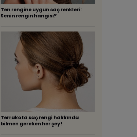
Ten rengine uygun saç renkleri:
Senin rengin hangisi?
Terrakota saç rengi hakkında
bilmen gereken her şey!