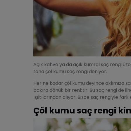
Açık kahve ya da açık kumral saç rengi üz
tona çöl kumu saç rengi deniyor.
Her ne kadar çöl kumu deyince aklımıza sar
bakıra dönük bir renktir. Bu saç rengi de il
ışıltılarından alıyor. Bizce saç rengiyle far
Çöl kumu saç rengi kim