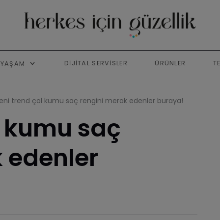
DIJITAL SERVISLER
ÜRÜNLER
T
YAŞAM
eni trend çöl kumu saç rengini merak edenler buraya!
l kumu saç
 edenler