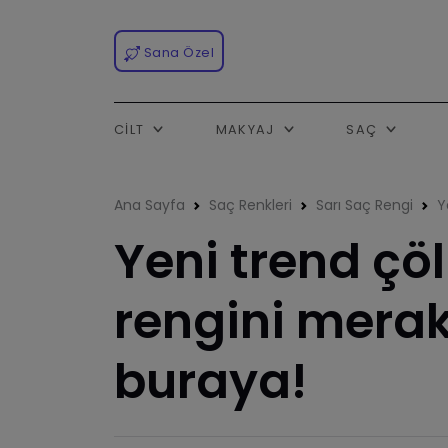
Sana Özel
CILT
MAKYAJ
SAÇ
Ana Sayfa
Saç Renkleri
Sarı Saç Rengi
Y
Yeni trend çö
rengini merak
buraya!