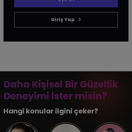
Giriş Yap
Daha Kişisel Bir Güzellik
Deneyimi İster misin?
Hangi konular ilgini çeker?