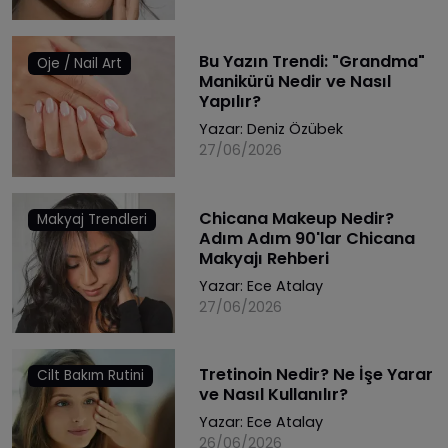
Bu Yazın Trendi: "Grandma"
Oje / Nail Art
Manikürü Nedir ve Nasıl
Yapılır?
Yazar:
Deniz Özübek
27/06/2026
Chicana Makeup Nedir?
Makyaj Trendleri
Adım Adım 90'lar Chicana
Makyajı Rehberi
Yazar:
Ece Atalay
27/06/2026
Tretinoin Nedir? Ne İşe Yarar
Cilt Bakım Rutini
ve Nasıl Kullanılır?
Yazar:
Ece Atalay
26/06/2026