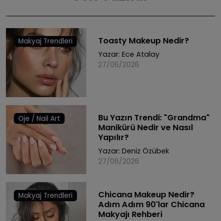
Toasty Makeup Nedir?
Makyaj Trendleri
Yazar:
Ece Atalay
27/06/2026
Bu Yazın Trendi: "Grandma"
Oje / Nail Art
Manikürü Nedir ve Nasıl
Yapılır?
Yazar:
Deniz Özübek
27/06/2026
Chicana Makeup Nedir?
Makyaj Trendleri
Adım Adım 90'lar Chicana
Makyajı Rehberi