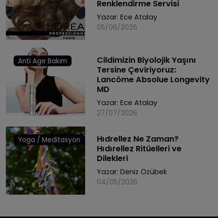
Renklendirme Servisi
Yazar:
Ece Atalay
05/06/2026
Cildimizin Biyolojik Yaşını
Anti Age Bakım
Tersine Çeviriyoruz:
Lancôme Absolue Longevity
MD
Yazar:
Ece Atalay
27/07/2026
Hıdrellez Ne Zaman?
Yoga / Meditasyon
Hıdırellez Ritüelleri ve
Dilekleri
Yazar:
Deniz Özübek
04/05/2026