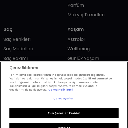
Parfüm
Makyaj Trendleri
Saç
Yaşam
Saç Renkleri
Astroloji
Saç Modelleri
Wellbeing
Saç Bakımı
Günlük Yaşam
Saç Kesimi
Anne & Bebek
Çerez Bildirimi
Tanımlama bilgilerini; sitemizin doğru şekilde çalışmasını sağlamak,
Erkek Saç
Yükselen Burç
içerikleri ve reklamları kişiselleştirmek, sosyal medya özellikleri sunmak ve
site trafiğimizi analiz etmek için kullanıyoruz. Aynı zamanda site
Hesaplama
Kuaförler
kullanımınızla ilgili bilgileri; sosyal medya, reklamcılık ve analiz
ortaklarımızla paylaşıyoruz.
Çerez Politikasi
Kuafor Bulma
Saç Trendleri
Çerez Ayarları
Bizi takip edin
Tüm Çerezleri Reddet