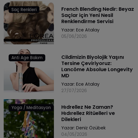
French Blending Nedir: Beyaz
Saç Renkleri
Saçlar için Yeni Nesil
Renklendirme Servisi
Yazar:
Ece Atalay
05/06/2026
Cildimizin Biyolojik Yaşını
Anti Age Bakım
Tersine Çeviriyoruz:
Lancôme Absolue Longevity
MD
Yazar:
Ece Atalay
27/07/2026
Hıdrellez Ne Zaman?
Yoga / Meditasyon
Hıdırellez Ritüelleri ve
Dilekleri
Yazar:
Deniz Özübek
04/05/2026