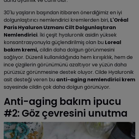
daha aydınlık ve canlı olur.
30'lu yaşların başından itibaren önerdiğimiz en iyi
dolgunlaştırıcı nemlendirici kremlerden biri,
L'Oréal
Paris Hyaluron Uzmanı Cilt Dolgunlaştıran
Nemlendiric
i
. İki çeşit hyaluronik asidin yüksek
konsantrasyonuyla güçlendirilmiş olan bu
Loreal
bakım kremi,
cildin daha dolgun görünmesini
sağlıyor. Düzenli kullanıldığında hem kırışıklık, hem de
ince çizgilerin görünümünü azaltıyor ve yüzün daha
pürüzsüz görünmesine destek oluyor. Cilde Hyaluronik
asit desteği veren bu
anti-aging nemlendirici krem
sayesinde cildin çok daha dolgun görünüyor.
Anti-aging bakım ipucu
#2: Göz çevresini unutma