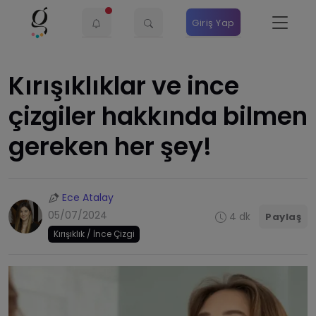
Giriş Yap
Kırışıklıklar ve ince
çizgiler hakkında bilmen
gereken her şey!
Ece Atalay
05/07/2024
4 dk
Paylaş
Kırışıklık / İnce Çizgi