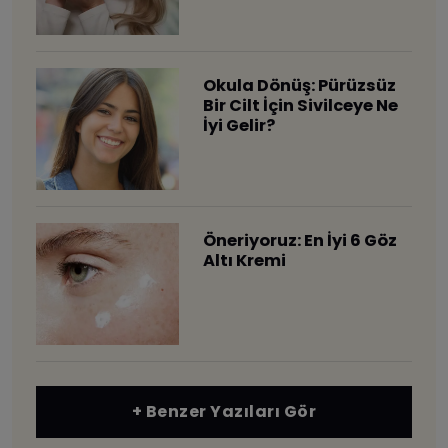
Okula Dönüş: Pürüzsüz
Bir Cilt İçin Sivilceye Ne
İyi Gelir?
Öneriyoruz: En İyi 6 Göz
Altı Kremi
+ Benzer Yazıları Gör