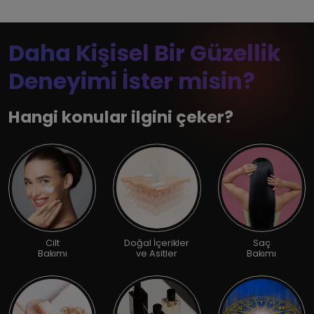
Daha Kişisel Bir Güzellik
Deneyimi İster misin?
Hangi konular ilgini çeker?
Cilt
Doğal İçerikler
Saç
Bakımı
ve Asitler
Bakımı