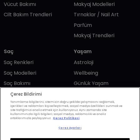
Vücut Bakımı
Makyaj Modelleri
Cilt Bakım Trendleri
Tırnaklar / Nail Art
Parfüm
Makyaj Trendleri
Saç
Yaşam
Saç Renkleri
Astroloji
Saç Modelleri
Wellbeing
Saç Bakımı
Günlük Yaşam
Saç Kesimi
Anne & Bebek
Çerez Bildirimi
Tanımlama bilgilerini; sitemizin doğru şekilde çalışmasını sağlamak,
Erkek Saç
Yükselen Burç
içerikleri ve reklamları kişiselleştirmek, sosyal medya özellikleri sunmak ve
site trafiğimizi analiz etmek için kullanıyoruz. Aynı zamanda site
Hesaplama
Kuaförler
kullanımınızla ilgili bilgileri; sosyal medya, reklamcılık ve analiz
ortaklarımızla paylaşıyoruz.
Çerez Politikasi
Kuafor Bulma
Saç Trendleri
Çerez Ayarları