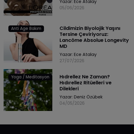
Yazar:
Ece Atalay
05/06/2026
Cildimizin Biyolojik Yaşını
Anti Age Bakım
Tersine Çeviriyoruz:
Lancôme Absolue Longevity
MD
Yazar:
Ece Atalay
27/07/2026
Hıdrellez Ne Zaman?
Yoga / Meditasyon
Hıdırellez Ritüelleri ve
Dilekleri
Yazar:
Deniz Özübek
04/05/2026