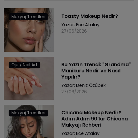
Toasty Makeup Nedir?
Makyaj Trendleri
Yazar:
Ece Atalay
27/06/2026
Bu Yazın Trendi: "Grandma"
Oje / Nail Art
Manikürü Nedir ve Nasıl
Yapılır?
Yazar:
Deniz Özübek
27/06/2026
Chicana Makeup Nedir?
Makyaj Trendleri
Adım Adım 90'lar Chicana
Makyajı Rehberi
Yazar:
Ece Atalay