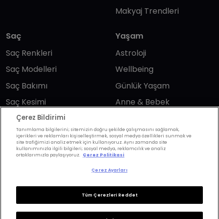
Makyaj Trendleri
Saç
Yaşam
Saç Renkleri
Astroloji
Saç Modelleri
Wellbeing
Saç Bakımı
Günlük Yaşam
Saç Kesimi
Anne & Bebek
Erkek Saç
Yükselen Burç
Çerez Bildirimi
Hesaplama
Tanımlama bilgilerini; sitemizin doğru şekilde çalışmasını sağlamak,
Kuaförler
içerikleri ve reklamları kişiselleştirmek, sosyal medya özellikleri sunmak ve
site trafiğimizi analiz etmek için kullanıyoruz. Aynı zamanda site
Kuafor Bulma
Saç Trendleri
kullanımınızla ilgili bilgileri; sosyal medya, reklamcılık ve analiz
ortaklarımızla paylaşıyoruz.
Çerez Politikasi
Çerez Ayarları
Bizi takip edin
Tüm Çerezleri Reddet