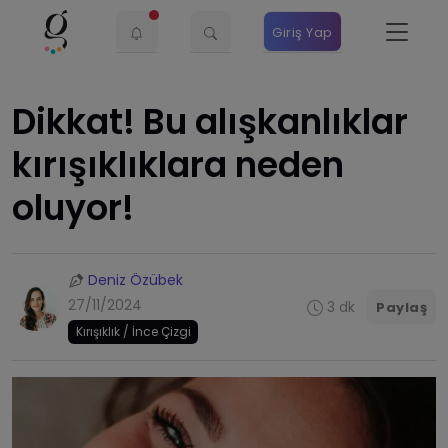
Giriş Yap
Dikkat! Bu alışkanlıklar
kırışıklıklara neden
oluyor!
Deniz Özübek
27/11/2024
3 dk
Paylaş
Kırışıklık / İnce Çizgi