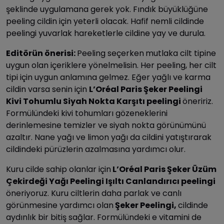
şeklinde uygulamana gerek yok. Fındık büyüklüğüne
peeling cildin için yeterli olacak. Hafif nemli cildinde
peelingi yuvarlak hareketlerle cildine yay ve durula.
Editörün önerisi:
Peeling seçerken
mutlaka cilt tipine
uygun olan içeriklere yönelmelisin. Her peeling, her cilt
tipi için uygun anlamına gelmez. Eğer yağlı ve karma
cildin varsa senin için
L’Oréal Paris Şeker Peelingi
Kivi Tohumlu Siyah Nokta Karşıtı peelingi
öneririz.
Formülündeki kivi tohumları gözeneklerini
derinlemesine temizler ve siyah nokta görünümünü
azaltır. Nane yağı ve limon yağı da cildini yatıştırarak
cildindeki pürüzlerin azalmasına yardımcı olur.
Kuru cilde sahip olanlar için
L’Oréal Paris Şeker Üzüm
Çekirdeği Yağı Peelingi Işıltı Canlandırıcı peelingi
öneriyoruz. Kuru ciltlerin daha parlak ve canlı
görünmesine yardımcı olan
Şeker Peelingi,
cildinde
aydınlık bir bitiş sağlar. Formülündeki e vitamini de