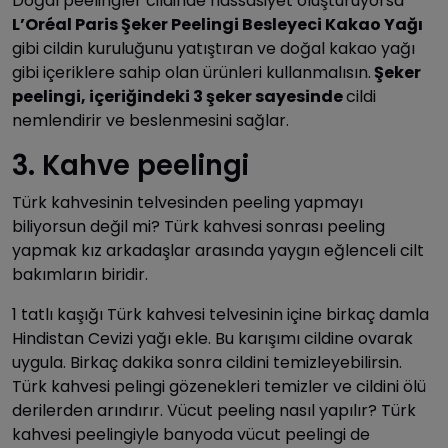
Doğal peelingler cildinde hassasiyet oluşturuyorsa
L’Oréal Paris Şeker Peelingi Besleyeci Kakao Yağı
gibi cildin kuruluğunu yatıştıran ve doğal kakao yağı
gibi içeriklere sahip olan ürünleri kullanmalısın.
Şeker
peelingi,
içeriğindeki 3 şeker sayesinde
cildi
nemlendirir ve beslenmesini sağlar.
3. Kahve peelingi
Türk kahvesinin telvesinden peeling yapmayı
biliyorsun değil mi? Türk kahvesi sonrası peeling
yapmak kız arkadaşlar arasında yaygın eğlenceli cilt
bakımların biridir.
1 tatlı kaşığı Türk kahvesi telvesinin içine birkaç damla
Hindistan Cevizi yağı ekle. Bu karışımı cildine ovarak
uygula. Birkaç dakika sonra cildini temizleyebilirsin.
Türk kahvesi pelingi gözenekleri temizler ve cildini ölü
derilerden arındırır. Vücut peeling nasıl yapılır? Türk
kahvesi peelingiyle banyoda vücut peelingi de