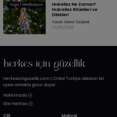
Hıdrellez Ne Zaman?
Yoga / Meditasyon
Hıdırellez Ritüelleri ve
Dilekleri
Yazar:
Deniz Özübek
04/05/2026
Herkesicinguzellik.com L’Oréal Türkiye ailesinin bir
üyesi olmakla gurur duyar.
Hakkımızda
Site Haritası
Cilt
Makyaj