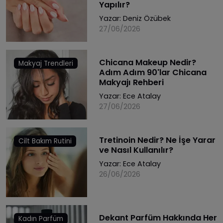
Yapılır?
Yazar:
Deniz Özübek
27/06/2026
Chicana Makeup Nedir?
Makyaj Trendleri
Adım Adım 90'lar Chicana
Makyajı Rehberi
Yazar:
Ece Atalay
27/06/2026
Tretinoin Nedir? Ne İşe Yarar
Cilt Bakım Rutini
ve Nasıl Kullanılır?
Yazar:
Ece Atalay
26/06/2026
Dekant Parfüm Hakkında Her
Kadın Parfüm