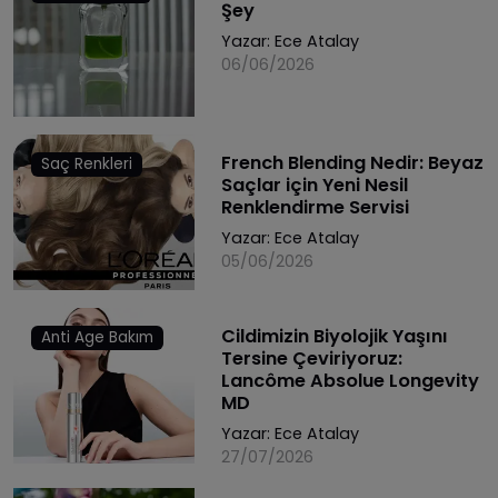
Şey
Yazar:
Ece Atalay
06/06/2026
French Blending Nedir: Beyaz
Saç Renkleri
Saçlar için Yeni Nesil
Renklendirme Servisi
Yazar:
Ece Atalay
05/06/2026
Cildimizin Biyolojik Yaşını
Anti Age Bakım
Tersine Çeviriyoruz:
Lancôme Absolue Longevity
MD
Yazar:
Ece Atalay
27/07/2026