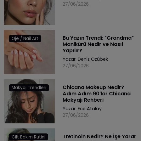
27/06/2026
Bu Yazın Trendi: "Grandma"
Oje / Nail Art
Manikürü Nedir ve Nasıl
Yapılır?
Yazar:
Deniz Özübek
27/06/2026
Chicana Makeup Nedir?
Makyaj Trendleri
Adım Adım 90'lar Chicana
Makyajı Rehberi
Yazar:
Ece Atalay
27/06/2026
Tretinoin Nedir? Ne İşe Yarar
Cilt Bakım Rutini