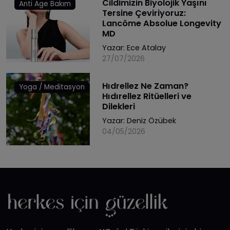
Cildimizin Biyolojik Yaşını
Anti Age Bakım
Tersine Çeviriyoruz:
Lancôme Absolue Longevity
MD
Yazar:
Ece Atalay
27/07/2026
Hıdrellez Ne Zaman?
Yoga / Meditasyon
Hıdırellez Ritüelleri ve
Dilekleri
Yazar:
Deniz Özübek
04/05/2026