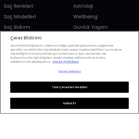
Saç Renkleri
Astroloji
Saç Modelleri
Wellbeing
Saç Bakımı
Günlük Yaşam
Saç Kesimi
Anne & Bebek
Çerez Bildirimi
Tanımlama bilgilerini; sitemizin doğru şekilde çalışmasını sağlamak,
Erkek Saç
Yükselen Burç
içerikleri ve reklamları kişiselleştirmek, sosyal medya özellikleri sunmak ve
Hesaplama
site trafiğimizi analiz etmek için kullanıyoruz. Aynı zamanda site
Kuaförler
kullanımınızla ilgili bilgileri; sosyal medya, reklamcılık ve analiz
ortaklarımızla paylaşıyoruz.
Çerez Politikasi
Kuafor Bulma
Saç Trendleri
Çerez Ayarları
Bizi takip edin
Tüm Çerezleri Reddet
Kabul Et
KVKK Politikası
Aydınlatma Metni
KVKK Başvuru Formu
Kullanım Şart ve Koşulları