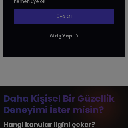
hemen üye ol!
Üye Ol
Giriş Yap
Daha Kişisel Bir Güzellik
Deneyimi İster misin?
Hangi konular ilgini çeker?