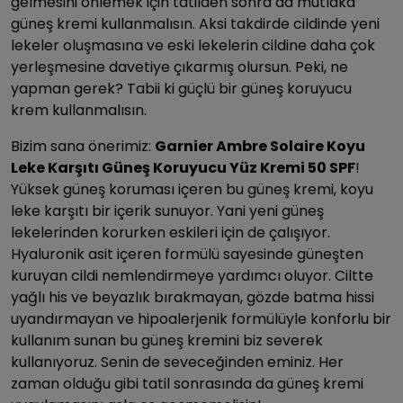
gelmesini önlemek için tatilden sonra da mutlaka
güneş kremi kullanmalısın. Aksi takdirde cildinde yeni
lekeler oluşmasına ve eski lekelerin cildine daha çok
yerleşmesine davetiye çıkarmış olursun. Peki, ne
yapman gerek? Tabii ki güçlü bir güneş koruyucu
krem kullanmalısın.
Bizim sana önerimiz:
Garnier Ambre Solaire Koyu
Leke Karşıtı Güneş Koruyucu Yüz Kremi 50 SPF
!
Yüksek güneş koruması içeren bu güneş kremi, koyu
leke karşıtı bir içerik sunuyor. Yani yeni güneş
lekelerinden korurken eskileri için de çalışıyor.
Hyaluronik asit içeren formülü sayesinde güneşten
kuruyan cildi nemlendirmeye yardımcı oluyor. Ciltte
yağlı his ve beyazlık bırakmayan, gözde batma hissi
uyandırmayan ve hipoalerjenik formülüyle konforlu bir
kullanım sunan bu güneş kremini biz severek
kullanıyoruz. Senin de seveceğinden eminiz. Her
zaman olduğu gibi tatil sonrasında da güneş kremi