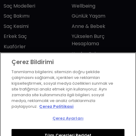
Saç Modelleri
Wellbeing
Saç Bakımı
Günlük Yaşam
Saç Kesimi
Anne & Bebek
Erkek Saç
Yükselen Burç
Hesaplama
Kuaförler
Kuafor Bulma
Saç Trendleri
Çerez Bildirimi
Tanımlama bilgilerini; sitemizin doğru şekilde
Bizi takip edin
çalışmasını sağlamak, içerikleri ve reklamları
kişiselleştirmek, sosyal medya özellikleri sunmak ve
site trafiğimizi analiz etmek için kullanıyoruz. Aynı
zamanda site kullanımınızla ilgili bilgileri; sosyal
medya, reklamcılık ve analiz ortaklarımızla
paylaşıyoruz.
Çerez Politikasi
KVKK Politikası
Aydınlatma Metni
Çerez Ayarları
KVKK Başvuru Formu
Kullanım Şart ve Koşulları
Çerez Politikası
Çerez Ayarları
Tüm Çerezleri Reddet