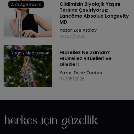
Cildimizin Biyolojik Yaşını
Anti Age Bakım
Tersine Çeviriyoruz:
Lancôme Absolue Longevity
MD
Yazar:
Ece Atalay
27/07/2026
Hıdrellez Ne Zaman?
Yoga / Meditasyon
Hıdırellez Ritüelleri ve
Dilekleri
Yazar:
Deniz Özübek
04/05/2026