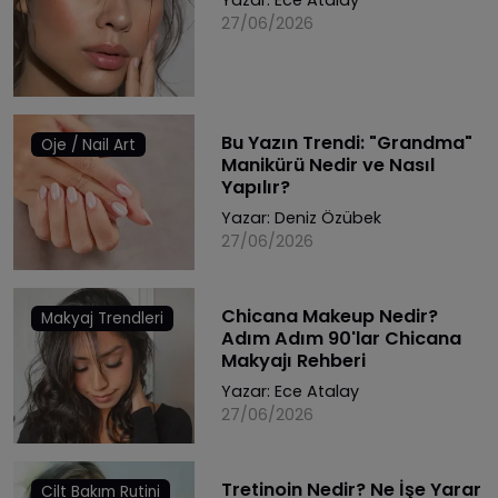
27/06/2026
Bu Yazın Trendi: "Grandma"
Oje / Nail Art
Manikürü Nedir ve Nasıl
Yapılır?
Yazar:
Deniz Özübek
27/06/2026
Chicana Makeup Nedir?
Makyaj Trendleri
Adım Adım 90'lar Chicana
Makyajı Rehberi
Yazar:
Ece Atalay
27/06/2026
Tretinoin Nedir? Ne İşe Yarar
Cilt Bakım Rutini