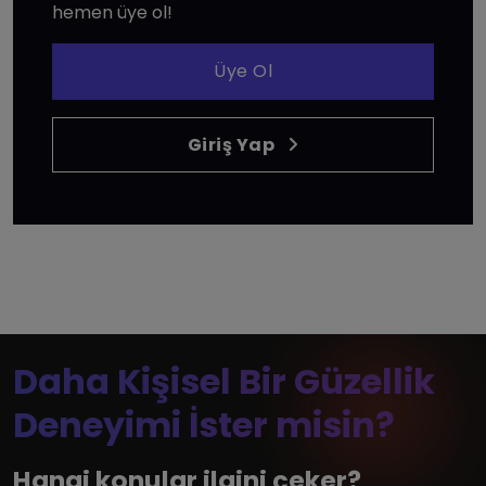
hemen üye ol!
Üye Ol
Giriş Yap
Daha Kişisel Bir Güzellik
Deneyimi İster misin?
Hangi konular ilgini çeker?