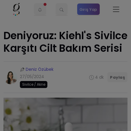
Giriş Yap
Deniyoruz: Kiehl's Sivilce
Karşıtı Cilt Bakım Serisi
Deniz Özübek
27/05/2024
4 dk
Paylaş
Sivilce / Akne