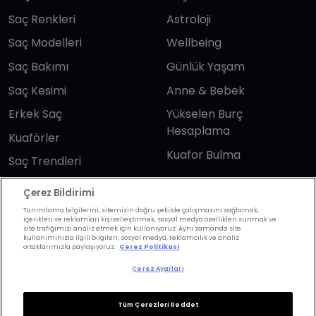
Saç Renkleri
Astroloji
Saç Modelleri
Wellbeing
Saç Bakımı
Günlük Yaşam
Saç Kesimi
Anne & Bebek
Erkek Saç
Yükselen Burç
Hesaplama
Kuaförler
Kuafor Bulma
Saç Trendleri
Çerez Bildirimi
Bizi takip edin
Tanımlama bilgilerini; sitemizin doğru şekilde çalışmasını sağlamak,
içerikleri ve reklamları kişiselleştirmek, sosyal medya özellikleri sunmak ve
site trafiğimizi analiz etmek için kullanıyoruz. Aynı zamanda site
kullanımınızla ilgili bilgileri; sosyal medya, reklamcılık ve analiz
ortaklarımızla paylaşıyoruz.
Çerez Politikasi
Çerez Ayarları
KVKK Politikası
Aydınlatma Metni
Tüm Çerezleri Reddet
KVKK Başvuru Formu
Kullanım Şart ve Koşulları