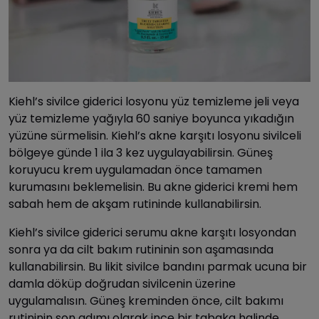
Kiehl’s sivilce giderici losyonu yüz temizleme jeli veya
yüz temizleme yağıyla 60 saniye boyunca yıkadığın
yüzüne sürmelisin. Kiehl’s akne karşıtı losyonu sivilceli
bölgeye günde 1 ila 3 kez uygulayabilirsin. Güneş
koruyucu krem uygulamadan önce tamamen
kurumasını beklemelisin. Bu akne giderici kremi hem
sabah hem de akşam rutininde kullanabilirsin.
Kiehl’s sivilce giderici serumu akne karşıtı losyondan
sonra ya da cilt bakım rutininin son aşamasında
kullanabilirsin. Bu likit sivilce bandını parmak ucuna bir
damla döküp doğrudan sivilcenin üzerine
uygulamalısın. Güneş kreminden önce, cilt bakımı
rutininin son adımı olarak ince bir tabaka halinde