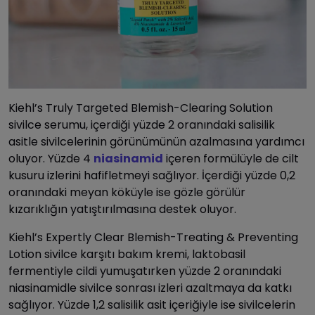
Kiehl’s Truly Targeted Blemish-Clearing Solution
sivilce serumu, içerdiği yüzde 2 oranındaki salisilik
asitle sivilcelerinin görünümünün azalmasına yardımcı
oluyor. Yüzde 4
niasinamid
içeren formülüyle de cilt
kusuru izlerini hafifletmeyi sağlıyor. İçerdiği yüzde 0,2
oranındaki meyan köküyle ise gözle görülür
kızarıklığın yatıştırılmasına destek oluyor.
Kiehl’s Expertly Clear Blemish-Treating & Preventing
Lotion sivilce karşıtı bakım kremi, laktobasil
fermentiyle cildi yumuşatırken yüzde 2 oranındaki
niasinamidle sivilce sonrası izleri azaltmaya da katkı
sağlıyor. Yüzde 1,2 salisilik asit içeriğiyle ise sivilcelerin